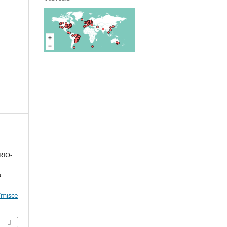
RIO-
a
/misce