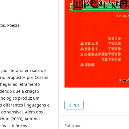
os, Poesia,
ção literária em sala de
ário propostos por Cosson
 chegar ao letramento
ndendo que a criação
ecnológico produz um
s diferentes linguagens e
PDF
 do sensível. Além dos
akhtin (2003), Antunes
demais teóricos.
Publicado