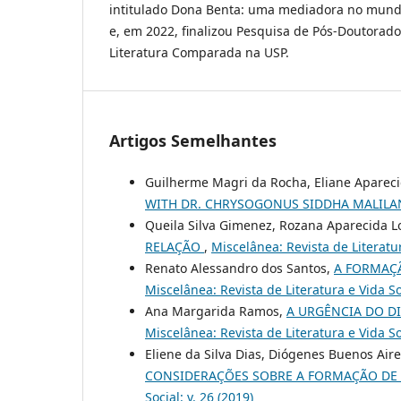
intitulado Dona Benta: uma mediadora no mundo 
e, em 2022, finalizou Pesquisa de Pós-Doutorad
Literatura Comparada na USP.
Artigos Semelhantes
Guilherme Magri da Rocha, Eliane Apareci
WITH DR. CHRYSOGONUS SIDDHA MALIL
Queila Silva Gimenez, Rozana Aparecida 
RELAÇÃO
,
Miscelânea: Revista de Literatur
Renato Alessandro dos Santos,
A FORMAÇÃ
Miscelânea: Revista de Literatura e Vida Soc
Ana Margarida Ramos,
A URGÊNCIA DO D
Miscelânea: Revista de Literatura e Vida Soc
Eliene da Silva Dias, Diógenes Buenos Air
CONSIDERAÇÕES SOBRE A FORMAÇÃO DE 
Social: v. 26 (2019)