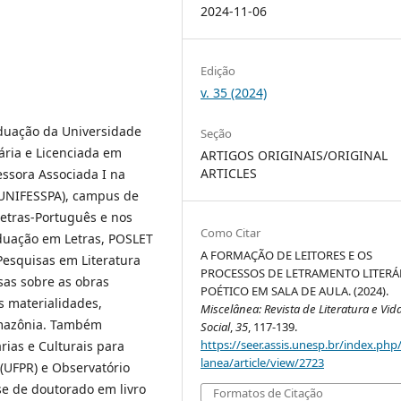
2024-11-06
Edição
v. 35 (2024)
aduação da Universidade
Seção
ária e Licenciada em
ARTIGOS ORIGINAIS/ORIGINAL
ARTICLES
ssora Associada I na
(UNIFESSPA), campus de
etras-Português e nos
Como Citar
duação em Letras, POSLET
A FORMAÇÃO DE LEITORES E OS
esquisas em Literatura
PROCESSOS DE LETRAMENTO LITERÁ
isas sobre as obras
POÉTICO EM SALA DE AULA. (2024).
as materialidades,
Miscelânea: Revista de Literatura e Vid
 Amazônia. Também
Social
,
35
, 117-139.
https://seer.assis.unesp.br/index.php
rias e Culturais para
lanea/article/view/2723
(UFPR) e Observatório
se de doutorado em livro
Formatos de Citação