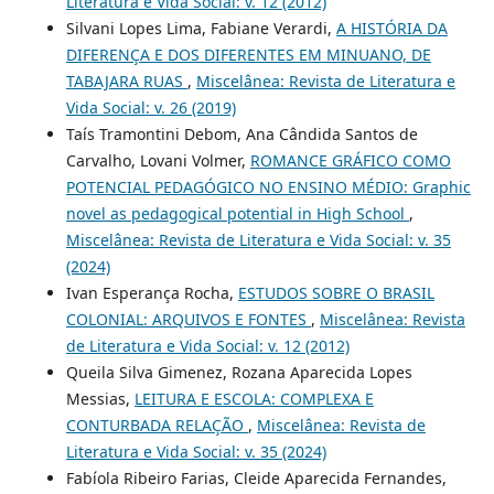
Literatura e Vida Social: v. 12 (2012)
Silvani Lopes Lima, Fabiane Verardi,
A HISTÓRIA DA
DIFERENÇA E DOS DIFERENTES EM MINUANO, DE
TABAJARA RUAS
,
Miscelânea: Revista de Literatura e
Vida Social: v. 26 (2019)
Taís Tramontini Debom, Ana Cândida Santos de
Carvalho, Lovani Volmer,
ROMANCE GRÁFICO COMO
POTENCIAL PEDAGÓGICO NO ENSINO MÉDIO: Graphic
novel as pedagogical potential in High School
,
Miscelânea: Revista de Literatura e Vida Social: v. 35
(2024)
Ivan Esperança Rocha,
ESTUDOS SOBRE O BRASIL
COLONIAL: ARQUIVOS E FONTES
,
Miscelânea: Revista
de Literatura e Vida Social: v. 12 (2012)
Queila Silva Gimenez, Rozana Aparecida Lopes
Messias,
LEITURA E ESCOLA: COMPLEXA E
CONTURBADA RELAÇÃO
,
Miscelânea: Revista de
Literatura e Vida Social: v. 35 (2024)
Fabíola Ribeiro Farias, Cleide Aparecida Fernandes,