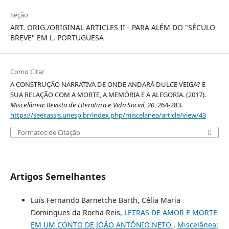
Seção
ART. ORIG./ORIGINAL ARTICLES II - PARA ALÉM DO "SÉCULO
BREVE" EM L. PORTUGUESA
Como Citar
A CONSTRUÇÃO NARRATIVA DE ONDE ANDARÁ DULCE VEIGA? E
SUA RELAÇÃO COM A MORTE, A MEMÓRIA E A ALEGORIA. (2017).
Miscelânea: Revista de Literatura e Vida Social
,
20
, 264-283.
https://seer.assis.unesp.br/index.php/miscelanea/article/view/43
Formatos de Citação
Artigos Semelhantes
Luís Fernando Barnetche Barth, Célia Maria
Domingues da Rocha Reis,
LETRAS DE AMOR E MORTE
EM UM CONTO DE JOÃO ANTÔNIO NETO
,
Miscelânea: