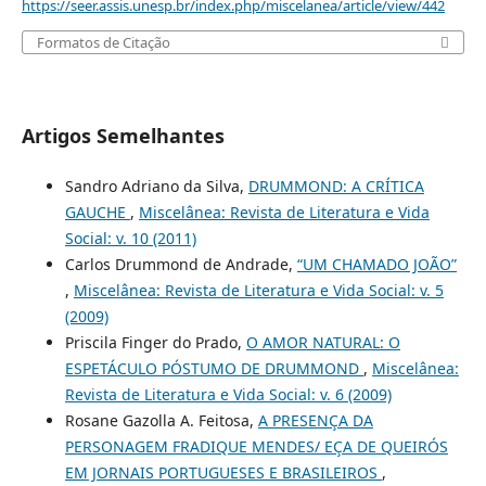
https://seer.assis.unesp.br/index.php/miscelanea/article/view/442
Formatos de Citação
Artigos Semelhantes
Sandro Adriano da Silva,
DRUMMOND: A CRÍTICA
GAUCHE
,
Miscelânea: Revista de Literatura e Vida
Social: v. 10 (2011)
Carlos Drummond de Andrade,
“UM CHAMADO JOÃO”
,
Miscelânea: Revista de Literatura e Vida Social: v. 5
(2009)
Priscila Finger do Prado,
O AMOR NATURAL: O
ESPETÁCULO PÓSTUMO DE DRUMMOND
,
Miscelânea:
Revista de Literatura e Vida Social: v. 6 (2009)
Rosane Gazolla A. Feitosa,
A PRESENÇA DA
PERSONAGEM FRADIQUE MENDES/ EÇA DE QUEIRÓS
EM JORNAIS PORTUGUESES E BRASILEIROS
,