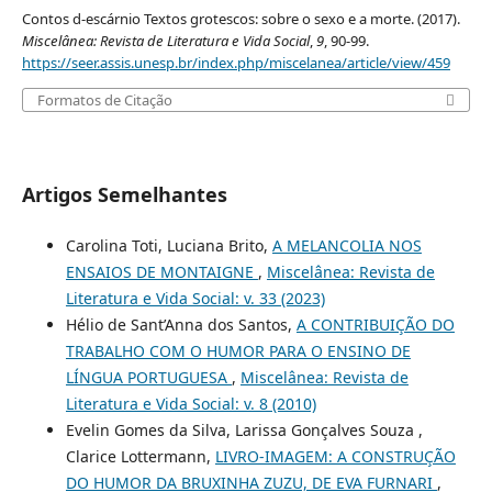
Contos d-escárnio Textos grotescos: sobre o sexo e a morte. (2017).
Miscelânea: Revista de Literatura e Vida Social
,
9
, 90-99.
https://seer.assis.unesp.br/index.php/miscelanea/article/view/459
Formatos de Citação
Artigos Semelhantes
Carolina Toti, Luciana Brito,
A MELANCOLIA NOS
ENSAIOS DE MONTAIGNE
,
Miscelânea: Revista de
Literatura e Vida Social: v. 33 (2023)
Hélio de Sant’Anna dos Santos,
A CONTRIBUIÇÃO DO
TRABALHO COM O HUMOR PARA O ENSINO DE
LÍNGUA PORTUGUESA
,
Miscelânea: Revista de
Literatura e Vida Social: v. 8 (2010)
Evelin Gomes da Silva, Larissa Gonçalves Souza ,
Clarice Lottermann,
LIVRO-IMAGEM: A CONSTRUÇÃO
DO HUMOR DA BRUXINHA ZUZU, DE EVA FURNARI
,