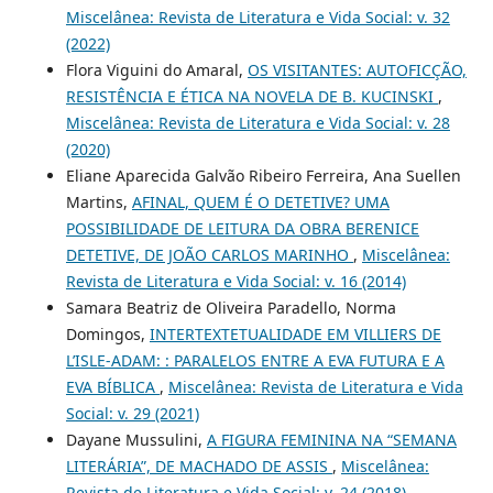
Miscelânea: Revista de Literatura e Vida Social: v. 32
(2022)
Flora Viguini do Amaral,
OS VISITANTES: AUTOFICÇÃO,
RESISTÊNCIA E ÉTICA NA NOVELA DE B. KUCINSKI
,
Miscelânea: Revista de Literatura e Vida Social: v. 28
(2020)
Eliane Aparecida Galvão Ribeiro Ferreira, Ana Suellen
Martins,
AFINAL, QUEM É O DETETIVE? UMA
POSSIBILIDADE DE LEITURA DA OBRA BERENICE
DETETIVE, DE JOÃO CARLOS MARINHO
,
Miscelânea:
Revista de Literatura e Vida Social: v. 16 (2014)
Samara Beatriz de Oliveira Paradello, Norma
Domingos,
INTERTEXTETUALIDADE EM VILLIERS DE
L’ISLE-ADAM: : PARALELOS ENTRE A EVA FUTURA E A
EVA BÍBLICA
,
Miscelânea: Revista de Literatura e Vida
Social: v. 29 (2021)
Dayane Mussulini,
A FIGURA FEMININA NA “SEMANA
LITERÁRIA”, DE MACHADO DE ASSIS
,
Miscelânea:
Revista de Literatura e Vida Social: v. 24 (2018)