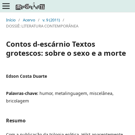
Início
/
Acervo
/
v. 9 (2011)
/
DOSSIÊ: LITERATURA CONTEMPORÂNEA
Contos d-escárnio Textos
grotescos: sobre o sexo e a morte
Edson Costa Duarte
Palavras-chave:
humor, metalinguagem, miscelânea,
bricolagem
Resumo
Com a publicação da trilogia erótica, Hilst aparentemente