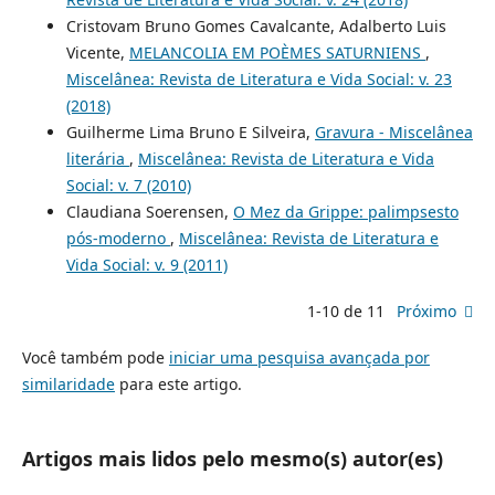
Cristovam Bruno Gomes Cavalcante, Adalberto Luis
Vicente,
MELANCOLIA EM POÈMES SATURNIENS
,
Miscelânea: Revista de Literatura e Vida Social: v. 23
(2018)
Guilherme Lima Bruno E Silveira,
Gravura - Miscelânea
literária
,
Miscelânea: Revista de Literatura e Vida
Social: v. 7 (2010)
Claudiana Soerensen,
O Mez da Grippe: palimpsesto
pós-moderno
,
Miscelânea: Revista de Literatura e
Vida Social: v. 9 (2011)
1-10 de 11
Próximo
Você também pode
iniciar uma pesquisa avançada por
similaridade
para este artigo.
Artigos mais lidos pelo mesmo(s) autor(es)