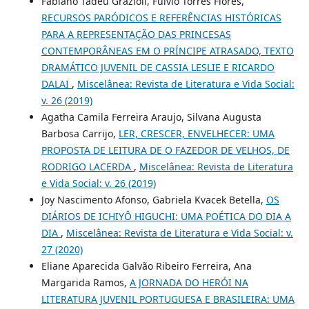
Fabiano Tadeu Grazioli, Fulvio Torres Flores,
RECURSOS PARÓDICOS E REFERÊNCIAS HISTÓRICAS
PARA A REPRESENTAÇÃO DAS PRINCESAS
CONTEMPORÂNEAS EM O PRÍNCIPE ATRASADO, TEXTO
DRAMÁTICO JUVENIL DE CASSIA LESLIE E RICARDO
DALAI
,
Miscelânea: Revista de Literatura e Vida Social:
v. 26 (2019)
Agatha Camila Ferreira Araujo, Silvana Augusta
Barbosa Carrijo,
LER, CRESCER, ENVELHECER: UMA
PROPOSTA DE LEITURA DE O FAZEDOR DE VELHOS, DE
RODRIGO LACERDA
,
Miscelânea: Revista de Literatura
e Vida Social: v. 26 (2019)
Joy Nascimento Afonso, Gabriela Kvacek Betella,
OS
DIÁRIOS DE ICHIYÔ HIGUCHI: UMA POÉTICA DO DIA A
DIA
,
Miscelânea: Revista de Literatura e Vida Social: v.
27 (2020)
Eliane Aparecida Galvão Ribeiro Ferreira, Ana
Margarida Ramos,
A JORNADA DO HERÓI NA
LITERATURA JUVENIL PORTUGUESA E BRASILEIRA: UMA