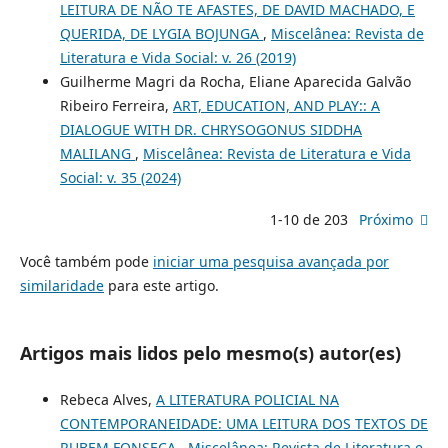
LEITURA DE NÃO TE AFASTES, DE DAVID MACHADO, E
QUERIDA, DE LYGIA BOJUNGA
,
Miscelânea: Revista de
Literatura e Vida Social: v. 26 (2019)
Guilherme Magri da Rocha, Eliane Aparecida Galvão
Ribeiro Ferreira,
ART, EDUCATION, AND PLAY:: A
DIALOGUE WITH DR. CHRYSOGONUS SIDDHA
MALILANG
,
Miscelânea: Revista de Literatura e Vida
Social: v. 35 (2024)
1-10 de 203
Próximo
Você também pode
iniciar uma pesquisa avançada por
similaridade
para este artigo.
Artigos mais lidos pelo mesmo(s) autor(es)
Rebeca Alves,
A LITERATURA POLICIAL NA
CONTEMPORANEIDADE: UMA LEITURA DOS TEXTOS DE
RUBEM FONSECA
,
Miscelânea: Revista de Literatura e