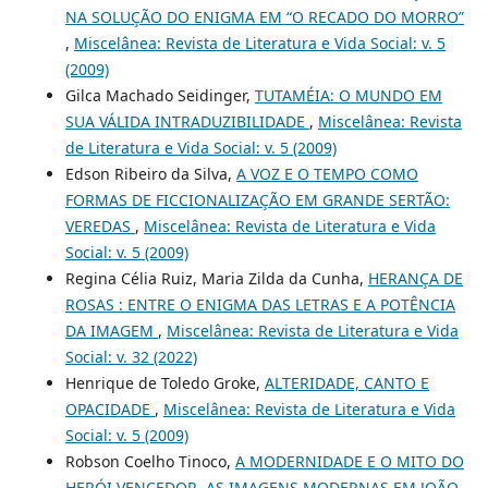
NA SOLUÇÃO DO ENIGMA EM “O RECADO DO MORRO”
,
Miscelânea: Revista de Literatura e Vida Social: v. 5
(2009)
Gilca Machado Seidinger,
TUTAMÉIA: O MUNDO EM
SUA VÁLIDA INTRADUZIBILIDADE
,
Miscelânea: Revista
de Literatura e Vida Social: v. 5 (2009)
Edson Ribeiro da Silva,
A VOZ E O TEMPO COMO
FORMAS DE FICCIONALIZAÇÃO EM GRANDE SERTÃO:
VEREDAS
,
Miscelânea: Revista de Literatura e Vida
Social: v. 5 (2009)
Regina Célia Ruiz, Maria Zilda da Cunha,
HERANÇA DE
ROSAS : ENTRE O ENIGMA DAS LETRAS E A POTÊNCIA
DA IMAGEM
,
Miscelânea: Revista de Literatura e Vida
Social: v. 32 (2022)
Henrique de Toledo Groke,
ALTERIDADE, CANTO E
OPACIDADE
,
Miscelânea: Revista de Literatura e Vida
Social: v. 5 (2009)
Robson Coelho Tinoco,
A MODERNIDADE E O MITO DO
HERÓI VENCEDOR. AS IMAGENS MODERNAS EM JOÃO