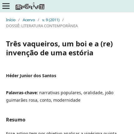
Início
/
Acervo
/
v. 9 (2011)
/
DOSSIÊ: LITERATURA CONTEMPORÂNEA
Três vaqueiros, um boi e a (re)
invenção de uma estória
Héder Junior dos Santos
Palavras-chave:
narrativas populares, oralidade, joão
guimarães rosa, conto, modernidade
Resumo
Esse artigo tem por objetivo analisar a vigésima quinta