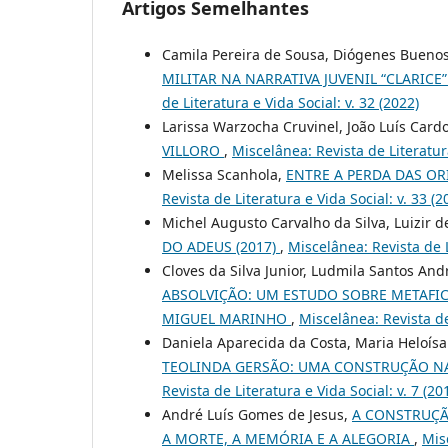
Artigos Semelhantes
Camila Pereira de Sousa, Diógenes Buenos
MILITAR NA NARRATIVA JUVENIL “CLARICE”
de Literatura e Vida Social: v. 32 (2022)
Larissa Warzocha Cruvinel, João Luís Card
VILLORO
,
Miscelânea: Revista de Literatura
Melissa Scanhola,
ENTRE A PERDA DAS O
Revista de Literatura e Vida Social: v. 33 (2
Michel Augusto Carvalho da Silva, Luizir d
DO ADEUS (2017)
,
Miscelânea: Revista de L
Cloves da Silva Junior, Ludmila Santos And
ABSOLVIÇÃO: UM ESTUDO SOBRE METAFICÇ
MIGUEL MARINHO
,
Miscelânea: Revista de 
Daniela Aparecida da Costa, Maria Heloísa
TEOLINDA GERSÃO: UMA CONSTRUÇÃO N
Revista de Literatura e Vida Social: v. 7 (20
André Luís Gomes de Jesus,
A CONSTRUÇÃ
A MORTE, A MEMÓRIA E A ALEGORIA
,
Misc