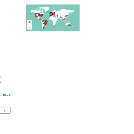
.
a
/misce