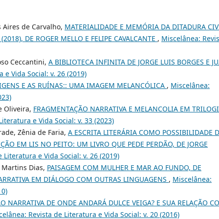
 Aires de Carvalho,
MATERIALIDADE E MEMÓRIA DA DITADURA CIV
 (2018), DE ROGER MELLO E FELIPE CAVALCANTE
,
Miscelânea: Revi
oso Ceccantini,
A BIBLIOTECA INFINITA DE JORGE LUIS BORGES E J
 e Vida Social: v. 26 (2019)
RIGENS E AS RUÍNAS:: UMA IMAGEM MELANCÓLICA
,
Miscelânea:
023)
e Oliveira,
FRAGMENTAÇÃO NARRATIVA E MELANCOLIA EM TRILOG
iteratura e Vida Social: v. 33 (2023)
rade, Zênia de Faria,
A ESCRITA LITERÁRIA COMO POSSIBILIDADE 
ÃO EM LIS NO PEITO: UM LIVRO QUE PEDE PERDÃO, DE JORGE
Literatura e Vida Social: v. 26 (2019)
 Martins Dias,
PAISAGEM COM MULHER E MAR AO FUNDO, DE
ARRATIVA EM DIÁLOGO COM OUTRAS LINGUAGENS
,
Miscelânea:
10)
O NARRATIVA DE ONDE ANDARÁ DULCE VEIGA? E SUA RELAÇÃO C
elânea: Revista de Literatura e Vida Social: v. 20 (2016)