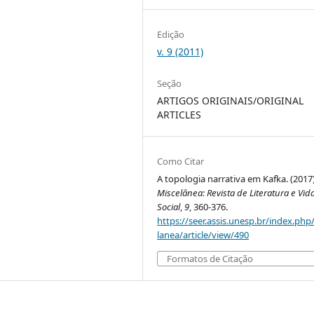
Edição
v. 9 (2011)
Seção
ARTIGOS ORIGINAIS/ORIGINAL
ARTICLES
Como Citar
A topologia narrativa em Kafka. (2017)
Miscelânea: Revista de Literatura e Vid
Social
,
9
, 360-376.
https://seer.assis.unesp.br/index.php
lanea/article/view/490
Formatos de Citação