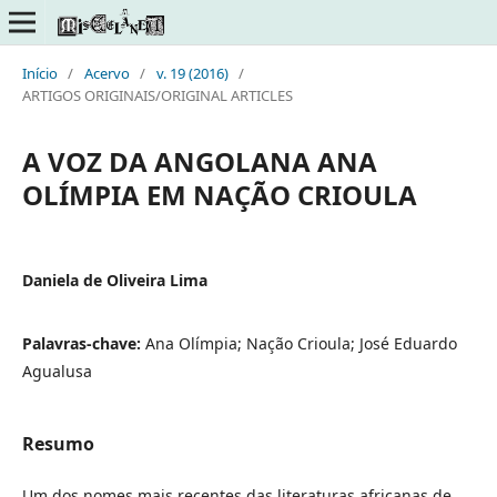
Início
/
Acervo
/
v. 19 (2016)
/
ARTIGOS ORIGINAIS/ORIGINAL ARTICLES
A VOZ DA ANGOLANA ANA
OLÍMPIA EM NAÇÃO CRIOULA
Daniela de Oliveira Lima
Palavras-chave:
Ana Olímpia; Nação Crioula; José Eduardo
Agualusa
Resumo
Um dos nomes mais recentes das literaturas africanas de