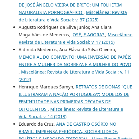
DE JOSÉ ÂNGELO VIEIRA DE BRITO: UM FOLHETIM
NATURALISTA PORNOGRÁFICO
,
Miscelânea: Revista
de Literatura e Vida Social: v. 37 (2025)
Augusto Rodrigues da Silva Junior, Ana Clara
Magalhães de Medeiros,
JOSÉ, E AGORA?
,
Miscelânea:
Revista de Literatura e Vida Social: v. 17 (2015)
Aldinida Medeiros, Ana Flávia da Silva Oliveira,
MEMORlAL DO CONVENTO: UMA INVERSÃO DE PAPÉIS
ENTRE A MULHER DA NOBREZA E A MULHER DO POVO
,
Miscelânea: Revista de Literatura e Vida Social: v. 11
(2012)
Henrique Marques Samyn,
RETRATOS DE DONAS “QUE
ILLUSTRARAM A NAÇÃO PORTUGUEZA”: MODELOS DE
FEMINILIDADE NAS PRIMEIRAS DÉCADAS DE
OITOCENTOS
,
Miscelânea: Revista de Literatura e
Vida Social: v. 14 (2013)
Eduardo da Cruz,
ANA DE CASTRO OSÓRIO NO
BRASIL: IMPRENSA PERIÓDICA, SOCIABILIDADE,
POLÍTICA E MERCADO EDITORIAL
,
Miscelânea: Revista