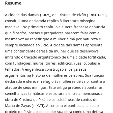
Resumo
A cidade das damas (1405), de Cristina de Pizãn (1364-1430),
constitui uma declarada réplica à literatura misógina
medieval. No primeiro capítulo a autora francesa denuncia
que filósofos, poetas e pregadores parecem falar com a
mesma voz ao repetir que a mulher é má por natureza e
sempre inclinada ao vicio. A cidade das damas apresenta
uma contundente defesa da mulher que se desenvolve
imitando o traçado arquitetônico de uma cidade fortificada,
com fundações, muros, torres, edifícios, ruas, cúpulas e
telhados. A engenhosa construção alicerça seus
argumentos na História de mulheres célebres. Sua função
declarada é oferecer refúgio às mulheres de valor contra o
ataque de seus inimigos. Este artigo pretende apontar as
semelhanças temáticas e estruturais entre a mencionada
obra de Cristina de Pizân e as coletâneas de contos de
Maria de Zayas (s. XVII). A contista espanhola alia-se ao
projeto de Pizán ao consolidar sua obra como uma defesa