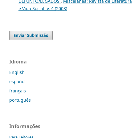
DEFUNTO/LEGADOS
,
Miscelânea: Revista de Literatura
e Vida Social: v. 4 (2008)
Enviar Submissão
Idioma
English
español
français
português
Informações
Para Leitores