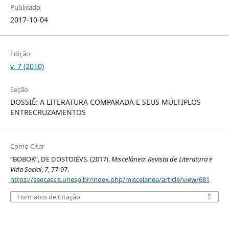
Publicado
2017-10-04
Edição
v. 7 (2010)
Seção
DOSSIÊ: A LITERATURA COMPARADA E SEUS MÚLTIPLOS
ENTRECRUZAMENTOS
Como Citar
“BOBOK”, DE DOSTOIÉVS. (2017).
Miscelânea: Revista de Literatura e
Vida Social
,
7
, 77-97.
https://seer.assis.unesp.br/index.php/miscelanea/article/view/681
Formatos de Citação