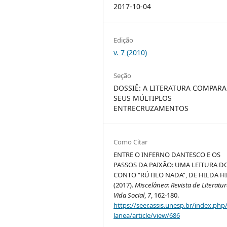
2017-10-04
Edição
v. 7 (2010)
Seção
DOSSIÊ: A LITERATURA COMPARA
SEUS MÚLTIPLOS
ENTRECRUZAMENTOS
Como Citar
ENTRE O INFERNO DANTESCO E OS
PASSOS DA PAIXÃO: UMA LEITURA D
CONTO “RÚTILO NADA”, DE HILDA HII
(2017).
Miscelânea: Revista de Literatur
Vida Social
,
7
, 162-180.
https://seer.assis.unesp.br/index.php
lanea/article/view/686