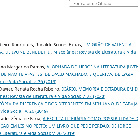
Formatos de Citação
ibeiro Rodrigues, Ronaldo Soares Farias,
UM GRÃO DE VALENTIA:
A, DE IVONE BENEDETTI
,
Miscelânea: Revista de Literatura e Vida
, Ana Margarida Ramos,
A JORNADA DO HERÓI NA LITERATURA JUVE
 DE NÃO TE AFASTES, DE DAVID MACHADO, E QUERIDA, DE LYGIA
a e Vida Social: v. 26 (2019)
 Xavier, Renata Rocha Ribeiro,
DIÁRIO, MEMÓRIA E DITADURA EM D
nea: Revista de Literatura e Vida Social: v. 28 (2020)
TÓRIA DA DIFERENÇA E DOS DIFERENTES EM MINUANO, DE TABAJ
Vida Social: v. 26 (2019)
rade, Zênia de Faria,
A ESCRITA LITERÁRIA COMO POSSIBILIDADE 
ÃO EM LIS NO PEITO: UM LIVRO QUE PEDE PERDÃO, DE JORGE
Literatura e Vida Social: v. 26 (2019)