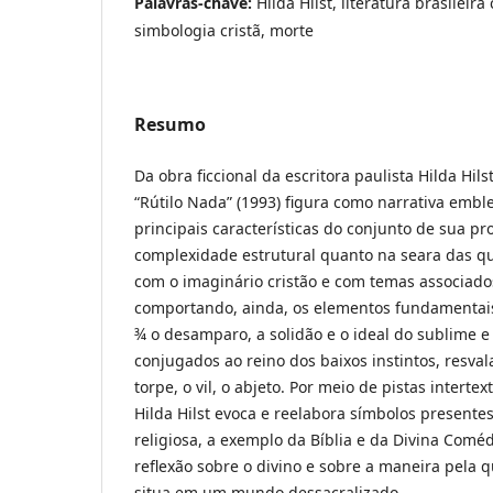
Palavras-chave:
Hilda Hilst, literatura brasilei
simbologia cristã, morte
Resumo
Da obra ficcional da escritora paulista Hilda Hils
“Rútilo Nada” (1993) figura como narrativa embl
principais características do conjunto de sua p
complexidade estrutural quanto na seara das q
com o imaginário cristão e com temas associado
comportando, ainda, os elementos fundamentais 
¾ o desamparo, a solidão e o ideal do sublime 
conjugados ao reino dos baixos instintos, resva
torpe, o vil, o abjeto. Por meio de pistas intert
Hilda Hilst evoca e reelabora símbolos presente
religiosa, a exemplo da Bíblia e da Divina Com
reflexão sobre o divino e sobre a maneira pela
situa em um mundo dessacralizado.