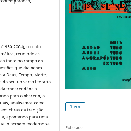
ra contemporânea,
t (1930-2004), o conto
emática, reunindo as
rosa tanto no campo da
uestões que dialogam
s a Deus, Tempo, Morte,
do seu universo literário
e da transcendência
lando para o obsceno, o
extuais, analisamos como
PDF
s em obras da tradição
édia, apontando para uma
 qual o homem moderno se
Publicado