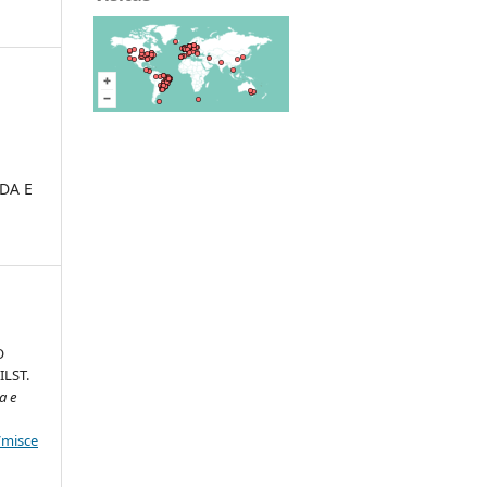
DA E
O
LST.
a e
/misce