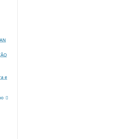
UAN
ÇÃO
ra e
mo