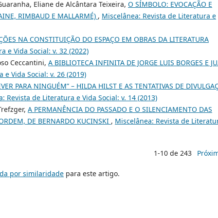
uaranha, Eliane de Alcântara Teixeira,
O SÍMBOLO: EVOCAÇÃO E
INE, RIMBAUD E MALLARMÉ)
,
Miscelânea: Revista de Literatura e
AÇÕES NA CONSTITUIÇÃO DO ESPAÇO EM OBRAS DA LITERATURA
a e Vida Social: v. 32 (2022)
oso Ceccantini,
A BIBLIOTECA INFINITA DE JORGE LUIS BORGES E J
 e Vida Social: v. 26 (2019)
VER PARA NINGUÉM” – HILDA HILST E AS TENTATIVAS DE DIVULGA
: Revista de Literatura e Vida Social: v. 14 (2013)
Trefzger,
A PERMANÊNCIA DO PASSADO E O SILENCIAMENTO DAS
 ORDEM, DE BERNARDO KUCINSKI
,
Miscelânea: Revista de Literatu
1-10 de 243
Próxi
da por similaridade
para este artigo.