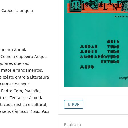
, Capoeira angola
apoeira Angola
a. Como a Capoeira Angola
pulares que são
s mitos e fundamentos,
 existe entre a Literatura
o temas de seus
o Pedro Cem, Riachão,
tros. Tentar-se-á ainda
ção artística e cultural,
PDF
e seus Cânticos:
Ladainhas
Publicado