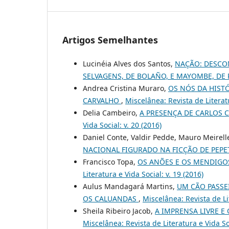
Artigos Semelhantes
Lucinéia Alves dos Santos,
NAÇÃO: DESCON
SELVAGENS, DE BOLAÑO, E MAYOMBE, DE
Andrea Cristina Muraro,
OS NÓS DA HISTÓ
CARVALHO
,
Miscelânea: Revista de Literatu
Delia Cambeiro,
A PRESENÇA DE CARLOS 
Vida Social: v. 20 (2016)
Daniel Conte, Valdir Pedde, Mauro Meirell
NACIONAL FIGURADO NA FICÇÃO DE PEP
Francisco Topa,
OS ANÕES E OS MENDIGO
Literatura e Vida Social: v. 19 (2016)
Aulus Mandagará Martins,
UM CÃO PASSEI
OS CALUANDAS
,
Miscelânea: Revista de Lit
Sheila Ribeiro Jacob,
A IMPRENSA LIVRE E
Miscelânea: Revista de Literatura e Vida Soc