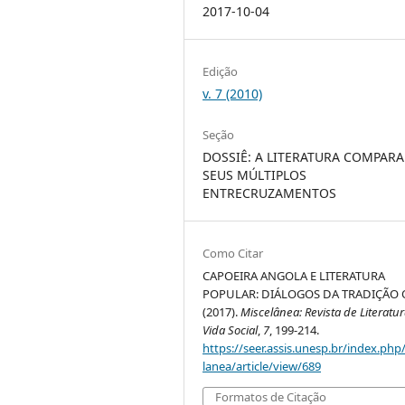
2017-10-04
Edição
v. 7 (2010)
Seção
DOSSIÊ: A LITERATURA COMPARA
SEUS MÚLTIPLOS
ENTRECRUZAMENTOS
Como Citar
CAPOEIRA ANGOLA E LITERATURA
POPULAR: DIÁLOGOS DA TRADIÇÃO 
(2017).
Miscelânea: Revista de Literatur
Vida Social
,
7
, 199-214.
https://seer.assis.unesp.br/index.php
lanea/article/view/689
Formatos de Citação