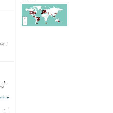
DA E
ORAL.
a e
/misce