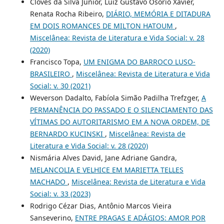
Cloves da Silva Junior, Luiz Gustavo Osório Xavier,
Renata Rocha Ribeiro,
DIÁRIO, MEMÓRIA E DITADURA
EM DOIS ROMANCES DE MILTON HATOUM
,
Miscelânea: Revista de Literatura e Vida Social: v. 28
(2020)
Francisco Topa,
UM ENIGMA DO BARROCO LUSO-
BRASILEIRO
,
Miscelânea: Revista de Literatura e Vida
Social: v. 30 (2021)
Weverson Dadalto, Fabíola Simão Padilha Trefzger,
A
PERMANÊNCIA DO PASSADO E O SILENCIAMENTO DAS
VÍTIMAS DO AUTORITARISMO EM A NOVA ORDEM, DE
BERNARDO KUCINSKI
,
Miscelânea: Revista de
Literatura e Vida Social: v. 28 (2020)
Nismária Alves David, Jane Adriane Gandra,
MELANCOLIA E VELHICE EM MARIETTA TELLES
MACHADO
,
Miscelânea: Revista de Literatura e Vida
Social: v. 33 (2023)
Rodrigo Cézar Dias, Antônio Marcos Vieira
Sanseverino,
ENTRE PRAGAS E ADÁGIOS: AMOR POR