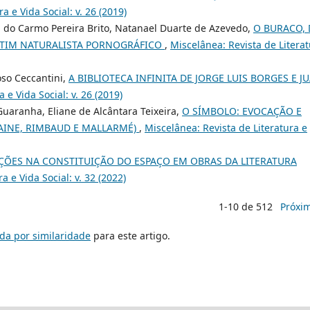
a e Vida Social: v. 26 (2019)
a do Carmo Pereira Brito, Natanael Duarte de Azevedo,
O BURACO, 
HETIM NATURALISTA PORNOGRÁFICO
,
Miscelânea: Revista de Litera
oso Ceccantini,
A BIBLIOTECA INFINITA DE JORGE LUIS BORGES E J
 e Vida Social: v. 26 (2019)
uaranha, Eliane de Alcântara Teixeira,
O SÍMBOLO: EVOCAÇÃO E
INE, RIMBAUD E MALLARMÉ)
,
Miscelânea: Revista de Literatura e
AÇÕES NA CONSTITUIÇÃO DO ESPAÇO EM OBRAS DA LITERATURA
a e Vida Social: v. 32 (2022)
1-10 de 512
Próxi
da por similaridade
para este artigo.