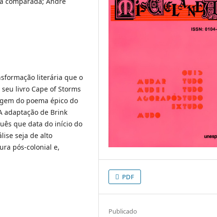
tura comparada; André
ansformação literária que o
 seu livro Cape of Storms
agem do poema épico do
 A adaptação de Brink
uês que data do início do
ise seja de alto
ura pós-colonial e,
PDF
Publicado