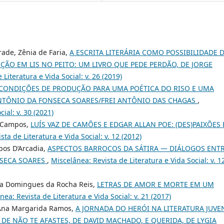
rade, Zênia de Faria,
A ESCRITA LITERÁRIA COMO POSSIBILIDADE 
ÃO EM LIS NO PEITO: UM LIVRO QUE PEDE PERDÃO, DE JORGE
Literatura e Vida Social: v. 26 (2019)
CONDIÇÕES DE PRODUÇÃO PARA UMA POÉTICA DO RISO E UMA
ANTÔNIO DA FONSECA SOARES/FREI ANTÔNIO DAS CHAGAS
,
ial: v. 30 (2021)
l Campos,
LUÍS VAZ DE CAMÕES E EDGAR ALLAN POE: (DES)PAIXÕES
ta de Literatura e Vida Social: v. 12 (2012)
pos D’Arcadia,
ASPECTOS BARROCOS DA SÁTIRA — DIÁLOGOS ENT
NSECA SOARES
,
Miscelânea: Revista de Literatura e Vida Social: v. 1
ria Domingues da Rocha Reis,
LETRAS DE AMOR E MORTE EM UM
nea: Revista de Literatura e Vida Social: v. 21 (2017)
, Ana Margarida Ramos,
A JORNADA DO HERÓI NA LITERATURA JUVE
 DE NÃO TE AFASTES, DE DAVID MACHADO, E QUERIDA, DE LYGIA