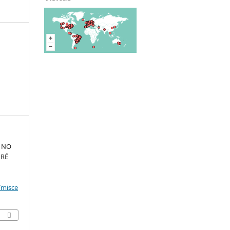
 NO
DRÉ
/misce