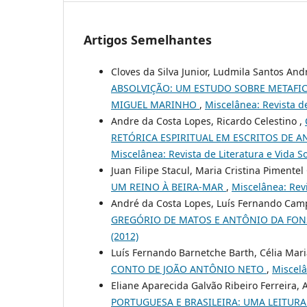
Artigos Semelhantes
Cloves da Silva Junior, Ludmila Santos And
ABSOLVIÇÃO: UM ESTUDO SOBRE METAFICÇ
MIGUEL MARINHO
,
Miscelânea: Revista de 
Andre da Costa Lopes, Ricardo Celestino ,
RETÓRICA ESPIRITUAL EM ESCRITOS DE 
Miscelânea: Revista de Literatura e Vida Soc
Juan Filipe Stacul, Maria Cristina Pimente
UM REINO À BEIRA-MAR
,
Miscelânea: Revis
André da Costa Lopes, Luís Fernando Cam
GREGÓRIO DE MATOS E ANTÔNIO DA FO
(2012)
Luís Fernando Barnetche Barth, Célia Ma
CONTO DE JOÃO ANTÔNIO NETO
,
Miscelâ
Eliane Aparecida Galvão Ribeiro Ferreira
PORTUGUESA E BRASILEIRA: UMA LEITURA