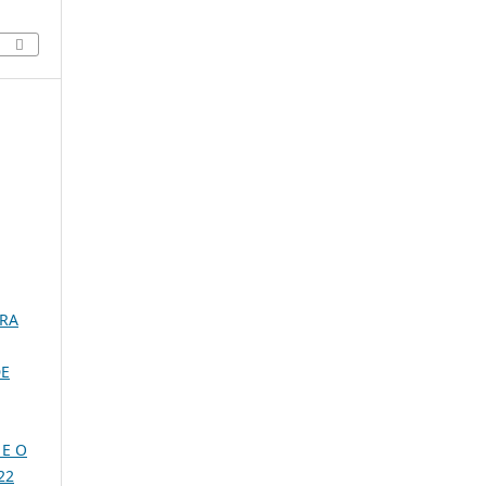
ARA
DE
 E O
 22