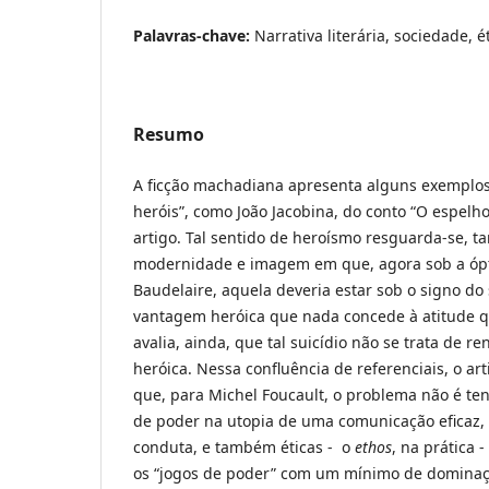
Palavras-chave:
Narrativa literária, sociedade, 
Resumo
A ficção machadiana apresenta alguns exemplo
heróis”, como João Jacobina, do conto “O espelho
artigo. Tal sentido de heroísmo resguarda-se, t
modernidade e imagem em que, agora sob a ópt
Baudelaire, aquela deveria estar sob o signo do
vantagem heróica que nada concede à atitude qu
avalia, ainda, que tal suicídio não se trata de r
heróica. Nessa confluência de referenciais, o a
que, para Michel Foucault, o problema não é tent
de poder na utopia de uma comunicação eficaz,
conduta, e também éticas - o
ethos
, na prática 
os “jogos de poder” com um mínimo de dominaç