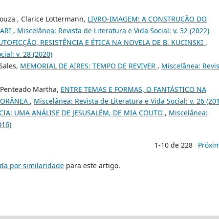
Souza , Clarice Lottermann,
LIVRO-IMAGEM: A CONSTRUÇÃO DO
NARI
,
Miscelânea: Revista de Literatura e Vida Social: v. 32 (2022)
AUTOFICÇÃO, RESISTÊNCIA E ÉTICA NA NOVELA DE B. KUCINSKI
,
ial: v. 28 (2020)
Sales,
MEMORIAL DE AIRES: TEMPO DE REVIVER
,
Miscelânea: Revi
a Penteado Martha,
ENTRE TEMAS E FORMAS, O FANTÁSTICO NA
MPORÂNEA
,
Miscelânea: Revista de Literatura e Vida Social: v. 26 (20
CIA: UMA ANÁLISE DE JESUSALÉM, DE MIA COUTO
,
Miscelânea:
016)
1-10 de 228
Próxi
da por similaridade
para este artigo.