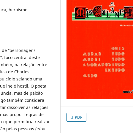
ética, heroísmo
s de “personagens
”, foco central deste
ambém, na relação entre
ica de Charles
 suicídio selando uma
e lhe é hostil. O poeta
enúncia, mas de paixão
rtigo também considera
ar dissolver as relações
 mas propor regras de
PDF
- o que permitiria realizar
ão pelas pessoas (e/ou