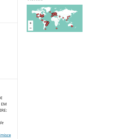
I
 EM
IRE:
 de
/misce