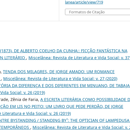
lanea/article/view/719
Formatos de Citação
(1873), DE ALBERTO COELHO DA CUNHA:: FICÇÃO FANTÁSTICA NA
ON LITERÁRIO
,
Miscelânea: Revista de Literatura e Vida Social: v. 37
o,
TENDA DOS MILAGRES, DE JORGE AMADO: UM ROMANCE
L
,
Miscelânea: Revista de Literatura e Vida Social: v. 27 (2020)
TÓRIA DA DIFERENÇA E DOS DIFERENTES EM MINUANO, DE TABAJ
Vida Social: v. 26 (2019)
rade, Zênia de Faria,
A ESCRITA LITERÁRIA COMO POSSIBILIDADE 
ÃO EM LIS NO PEITO: UM LIVRO QUE PEDE PERDÃO, DE JORGE
Literatura e Vida Social: v. 26 (2019)
ENTRE BYSTANDING / STANDING BY¹: THE OPTICIAN OF LAMPEDUSA
NTEMPORÂNEOS
,
Miscelânea: Revista de Literatura e Vida Social: v.