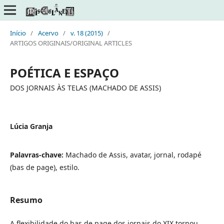
Início
/
Acervo
/
v. 18 (2015)
/
ARTIGOS ORIGINAIS/ORIGINAL ARTICLES
POÉTICA E ESPAÇO
DOS JORNAIS ÀS TELAS (MACHADO DE ASSIS)
Lúcia Granja
Palavras-chave:
Machado de Assis, avatar, jornal, rodapé
(bas de page), estilo.
Resumo
A flexibilidade do bas de page dos jornais do XIX tornou