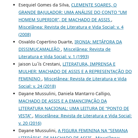
Esequiel Gomes da Silva,
CLEMENTE SOARES, O
GRANDE BAJULADOR: UMA ANÁLISE DO CONTO “UM
HOMEM SUPERIOR”, DE MACHADO DE ASSIS
,
Miscelânea: Revista de Literatura e Vida Social: v. 4
(2008)
Osvaldo Copertino Duarte,
IRONIA: METÁFORA DA
DISSIMUCAMALEÃO
,
Miscelânea: Revista de
Literatura e Vida Social: v. 1 (1993)
Jaison Lu´ís Crestani,
LITERATURA, IMPRENSA E
MULHER: MACHADO DE ASSIS E A REPRESENTAÇÃO DO
FEMININO
,
Miscelânea: Revista de Literatura e Vida
Social: v. 24 (2018)
Dayane Mussulini, Daniela Mantarro Callipo,
MACHADO DE ASSIS E A EMANCIPAÇÃO DA
LITERATURA NACIONAL: UMA LEITURA DE “PONTO DE
VISTA”
,
Miscelânea: Revista de Literatura e Vida Social:
v. 20 (2016)
Dayane Mussulini,
A FIGURA FEMININA NA “SEMANA
LITERÁRIA”, DE MACHADO DE ASSIS
,
Miscelânea: