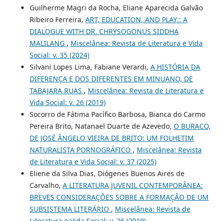
Guilherme Magri da Rocha, Eliane Aparecida Galvão
Ribeiro Ferreira,
ART, EDUCATION, AND PLAY:: A
DIALOGUE WITH DR. CHRYSOGONUS SIDDHA
MALILANG
,
Miscelânea: Revista de Literatura e Vida
Social: v. 35 (2024)
Silvani Lopes Lima, Fabiane Verardi,
A HISTÓRIA DA
DIFERENÇA E DOS DIFERENTES EM MINUANO, DE
TABAJARA RUAS
,
Miscelânea: Revista de Literatura e
Vida Social: v. 26 (2019)
Socorro de Fátima Pacífico Barbosa, Bianca do Carmo
Pereira Brito, Natanael Duarte de Azevedo,
O BURACO,
DE JOSÉ ÂNGELO VIEIRA DE BRITO: UM FOLHETIM
NATURALISTA PORNOGRÁFICO
,
Miscelânea: Revista
de Literatura e Vida Social: v. 37 (2025)
Eliene da Silva Dias, Diógenes Buenos Aires de
Carvalho,
A LITERATURA JUVENIL CONTEMPORÂNEA:
BREVES CONSIDERAÇÕES SOBRE A FORMAÇÃO DE UM
SUBSISTEMA LITERÁRIO
,
Miscelânea: Revista de
Literatura e Vida Social: v. 26 (2019)