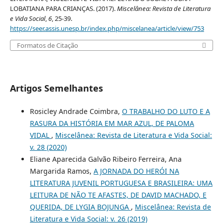
LOBATIANA PARA CRIANÇAS. (2017).
Miscelânea: Revista de Literatura
e Vida Social
,
6
, 25-39.
https://seer.assis.unesp.br/index.php/miscelanea/article/view/753
Formatos de Citação
Artigos Semelhantes
Rosicley Andrade Coimbra,
O TRABALHO DO LUTO E A
RASURA DA HISTÓRIA EM MAR AZUL, DE PALOMA
VIDAL
,
Miscelânea: Revista de Literatura e Vida Social:
v. 28 (2020)
Eliane Aparecida Galvão Ribeiro Ferreira, Ana
Margarida Ramos,
A JORNADA DO HERÓI NA
LITERATURA JUVENIL PORTUGUESA E BRASILEIRA: UMA
LEITURA DE NÃO TE AFASTES, DE DAVID MACHADO, E
QUERIDA, DE LYGIA BOJUNGA
,
Miscelânea: Revista de
Literatura e Vida Social: v. 26 (2019)