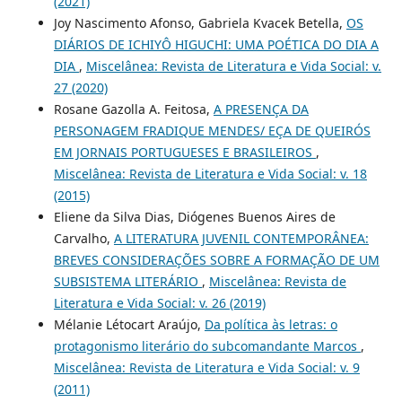
(2021)
Joy Nascimento Afonso, Gabriela Kvacek Betella,
OS
DIÁRIOS DE ICHIYÔ HIGUCHI: UMA POÉTICA DO DIA A
DIA
,
Miscelânea: Revista de Literatura e Vida Social: v.
27 (2020)
Rosane Gazolla A. Feitosa,
A PRESENÇA DA
PERSONAGEM FRADIQUE MENDES/ EÇA DE QUEIRÓS
EM JORNAIS PORTUGUESES E BRASILEIROS
,
Miscelânea: Revista de Literatura e Vida Social: v. 18
(2015)
Eliene da Silva Dias, Diógenes Buenos Aires de
Carvalho,
A LITERATURA JUVENIL CONTEMPORÂNEA:
BREVES CONSIDERAÇÕES SOBRE A FORMAÇÃO DE UM
SUBSISTEMA LITERÁRIO
,
Miscelânea: Revista de
Literatura e Vida Social: v. 26 (2019)
Mélanie Létocart Araújo,
Da política às letras: o
protagonismo literário do subcomandante Marcos
,
Miscelânea: Revista de Literatura e Vida Social: v. 9
(2011)