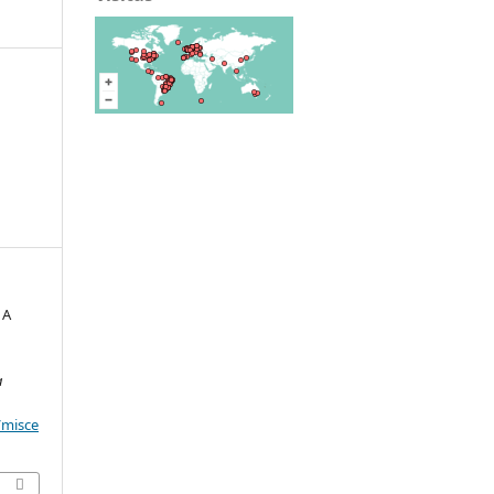
 A
a
/misce