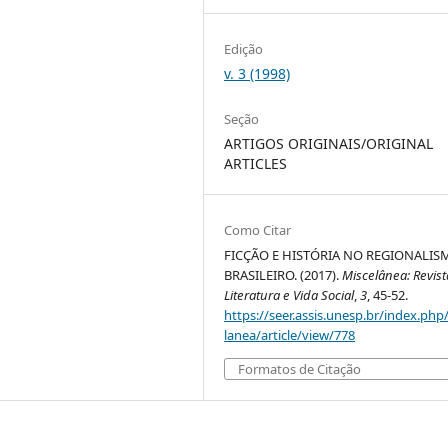
Edição
v. 3 (1998)
Seção
ARTIGOS ORIGINAIS/ORIGINAL
ARTICLES
Como Citar
FICÇÃO E HISTÓRIA NO REGIONALIS
BRASILEIRO. (2017).
Miscelânea: Revist
Literatura e Vida Social
,
3
, 45-52.
https://seer.assis.unesp.br/index.php
lanea/article/view/778
Formatos de Citação