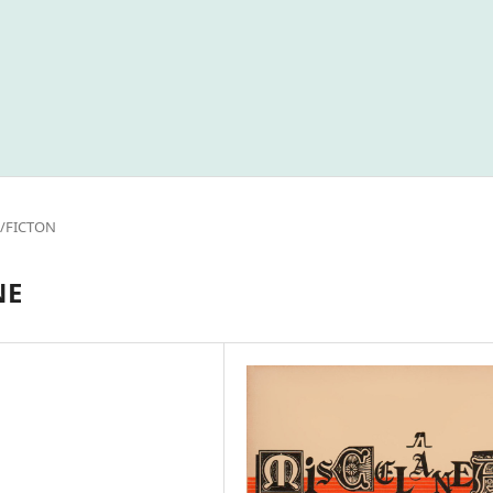
O/FICTON
NE