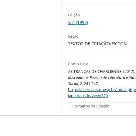
Edição
v. 2 (1995)
Seção
TEXTOS DE CRIAÇÃO/FICTON
Como Citar
AS TRANÇAS DE CHARLIENNE. (2017).
Miscelânea: Revista de Literatura e Vid
Social
,
2
, 241-247.
https://seer.assis.unesp.br/index.php
lanea/article/view/820
Formatos de Citação