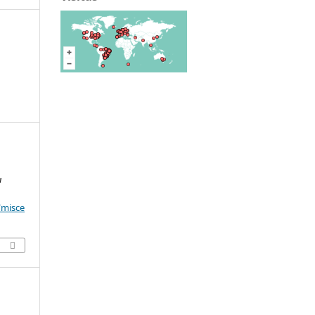
a
/misce