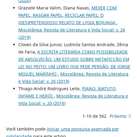
(2020)
Graziele Maria Valim, Diana Navas,
MEXER COM
PAPEL, RASGAR PAPEL, RECICLAR PAPEL: O
(DES)PRETENSIOSO RELATO DE LYGIA BOJUNGA
,
Miscelânea: Revista de Literatura e Vida Social: v. 26
(2019)
Cloves da Silva Junior, Ludmila Santos Andrade, Zênia
de Faria,
A ESCRITA LITERÁRIA COMO POSSIBILIDADE
DE ABSOLVIÇÃO: UM ESTUDO SOBRE METAFICÇÃO EM
LIS NO PEITO: UM LIVRO QUE PEDE PERDÃO, DE JORGE
MIGUEL MARINHO
,
Miscelânea: Revista de Literatura
e Vida Social: v. 26 (2019)
Thiago André Rodrigues Leite,
PIANO: MATUTO,
INFAME E HERÓI
,
Miscelânea: Revista de Literatura e
Vida Social: v. 20 (2016)
1-10 de 562
Próximo
Você também pode
iniciar uma pesquisa avançada por
similaridade
para este artigo.