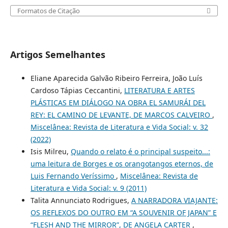
Formatos de Citação
Artigos Semelhantes
Eliane Aparecida Galvão Ribeiro Ferreira, João Luís
Cardoso Tápias Ceccantini,
LITERATURA E ARTES
PLÁSTICAS EM DIÁLOGO NA OBRA EL SAMURÁI DEL
REY: EL CAMINO DE LEVANTE, DE MARCOS CALVEIRO
,
Miscelânea: Revista de Literatura e Vida Social: v. 32
(2022)
Isis Milreu,
Quando o relato é o principal suspeito...:
uma leitura de Borges e os orangotangos eternos, de
Luis Fernando Veríssimo
,
Miscelânea: Revista de
Literatura e Vida Social: v. 9 (2011)
Talita Annunciato Rodrigues,
A NARRADORA VIAJANTE:
OS REFLEXOS DO OUTRO EM “A SOUVENIR OF JAPAN” E
“FLESH AND THE MIRROR”, DE ANGELA CARTER
,