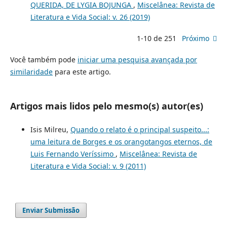
QUERIDA, DE LYGIA BOJUNGA
,
Miscelânea: Revista de
Literatura e Vida Social: v. 26 (2019)
1-10 de 251
Próximo
Você também pode
iniciar uma pesquisa avançada por
similaridade
para este artigo.
Artigos mais lidos pelo mesmo(s) autor(es)
Isis Milreu,
Quando o relato é o principal suspeito...:
uma leitura de Borges e os orangotangos eternos, de
Luis Fernando Veríssimo
,
Miscelânea: Revista de
Literatura e Vida Social: v. 9 (2011)
Enviar Submissão