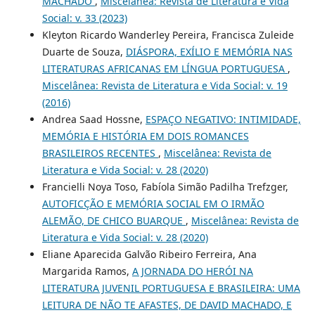
MACHADO
,
Miscelânea: Revista de Literatura e Vida
Social: v. 33 (2023)
Kleyton Ricardo Wanderley Pereira, Francisca Zuleide
Duarte de Souza,
DIÁSPORA, EXÍLIO E MEMÓRIA NAS
LITERATURAS AFRICANAS EM LÍNGUA PORTUGUESA
,
Miscelânea: Revista de Literatura e Vida Social: v. 19
(2016)
Andrea Saad Hossne,
ESPAÇO NEGATIVO: INTIMIDADE,
MEMÓRIA E HISTÓRIA EM DOIS ROMANCES
BRASILEIROS RECENTES
,
Miscelânea: Revista de
Literatura e Vida Social: v. 28 (2020)
Francielli Noya Toso, Fabíola Simão Padilha Trefzger,
AUTOFICÇÃO E MEMÓRIA SOCIAL EM O IRMÃO
ALEMÃO, DE CHICO BUARQUE
,
Miscelânea: Revista de
Literatura e Vida Social: v. 28 (2020)
Eliane Aparecida Galvão Ribeiro Ferreira, Ana
Margarida Ramos,
A JORNADA DO HERÓI NA
LITERATURA JUVENIL PORTUGUESA E BRASILEIRA: UMA
LEITURA DE NÃO TE AFASTES, DE DAVID MACHADO, E