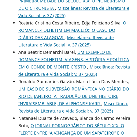
PRIMEIRA METADE DO SÉCULO XIX: O PIONEIRISMO
DE O CHRONISTA
,
Miscelânea: Revista de Literatura e
Vida Social: v. 37 (2025)
Rosária Cristina Costa Ribeiro, Edja Feliciano Silva,
O
ROMANCE-FOLHETIM EM MACEIÓ:: O CASO DO
DIÁRIO DAS ALAGOAS
,
Miscelânea: Revista de
Literatura e Vida Social: v. 37 (2025)
Ana Beatriz Demarchi Barel,
UM EXEMPLO DE
ROMANCE-FOLHETIM: VIAGENS, HISTÓRIA E POLÍTICA
EM O CONDE DE MONTE-CRISTO
,
Miscelânea: Revista
de Literatura e Vida Social: v. 37 (2025)
Ronaldo Guimarães Galvão, Maria Lúcia Dias Mendes,
UM CASO DE SUBVERSÃO ROMÂNTICA NO DIÁRIO DO
RIO DE JANEIRO: A TRADUÇÃO DE UNE HISTOIRE
INVRAISEMBLABLE, DE ALPHONSE KARR
,
Miscelânea:
Revista de Literatura e Vida Social: v. 37 (2025)
Natanael Duarte de Azevedo, Bianca do Carmo Pereira
Brito,
O JORNAL PORNOGRÁFICO DO SÉCULO XIX: O
FLERTE ENTRE “A VINGANÇA DE UM SAPATEIRO” E O