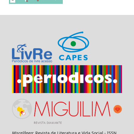
Miscelânea
: Revista de Literatura e Vida Social - ISSN