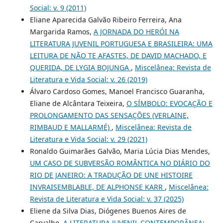
Social: v. 9 (2011)
Eliane Aparecida Galvão Ribeiro Ferreira, Ana
Margarida Ramos,
A JORNADA DO HERÓI NA
LITERATURA JUVENIL PORTUGUESA E BRASILEIRA: UMA
LEITURA DE NÃO TE AFASTES, DE DAVID MACHADO, E
QUERIDA, DE LYGIA BOJUNGA
,
Miscelânea: Revista de
Literatura e Vida Social: v. 26 (2019)
Álvaro Cardoso Gomes, Manoel Francisco Guaranha,
Eliane de Alcântara Teixeira,
O SÍMBOLO: EVOCAÇÃO E
PROLONGAMENTO DAS SENSAÇÕES (VERLAINE,
RIMBAUD E MALLARMÉ)
,
Miscelânea: Revista de
Literatura e Vida Social: v. 29 (2021)
Ronaldo Guimarães Galvão, Maria Lúcia Dias Mendes,
UM CASO DE SUBVERSÃO ROMÂNTICA NO DIÁRIO DO
RIO DE JANEIRO: A TRADUÇÃO DE UNE HISTOIRE
INVRAISEMBLABLE, DE ALPHONSE KARR
,
Miscelânea:
Revista de Literatura e Vida Social: v. 37 (2025)
Eliene da Silva Dias, Diógenes Buenos Aires de
Carvalho,
A LITERATURA JUVENIL CONTEMPORÂNEA: