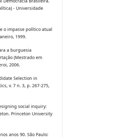
l Democracia Brasileira.
lítica) - Universidade
e o impasse político atual
aneiro, 1999.
ara a burguesia
sertação (Mestrado em
roi, 2006.
date Selection in
cs, v. 7 n. 3, p. 267-275,
signing social inquiry:
ceton. Princeton University
 nos anos 90. São Paulo: