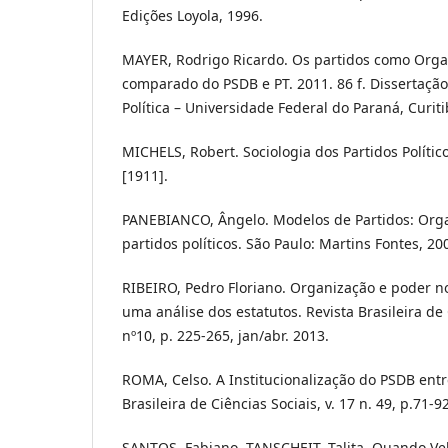
Edições Loyola, 1996.
MAYER, Rodrigo Ricardo. Os partidos como Org
comparado do PSDB e PT. 2011. 86 f. Dissertaçã
Política – Universidade Federal do Paraná, Curiti
MICHELS, Robert. Sociologia dos Partidos Político
[1911].
PANEBIANCO, Ângelo. Modelos de Partidos: Org
partidos políticos. São Paulo: Martins Fontes, 20
RIBEIRO, Pedro Floriano. Organização e poder no
uma análise dos estatutos. Revista Brasileira de C
nº10, p. 225-265, jan/abr. 2013.
ROMA, Celso. A Institucionalização do PSDB entr
Brasileira de Ciências Sociais, v. 17 n. 49, p.71-9
SANTOS, Fabiano, TANSCHEIT, Talita. Quando Ve