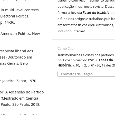
trabalho com reconhecimento da auto
publicação inicial nesta revista. Dessa
in multi-level contexts.
forma, a Revista
Faces da História
po
lectoral Politics.
difundir os artigos e trabalhos public
p. 14-36.
em formatos físicos e/ou eletrônicos,
incluindo Internet.
n American Politics. New
Como Citar
resposta liberal aos
Transformações e crises nos partidos
 Tese (Doutorado em
políticos:: o caso do PSDB .
Faces da
nas Gerais, Belo
História
, v. 10, n. 2, p. 61–86, 18 dez.2
Formatos de Citação
 Janeiro: Zahar, 1970.
ior: A Ascensão do Partido
o (Mestrado em Ciência
o Paulo, São Paulo, 2018.