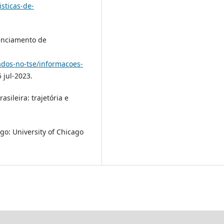
isticas-de-
renciamento de
rados-no-tse/informacoes-
 jul-2023.
asileira: trajetória e
o: University of Chicago