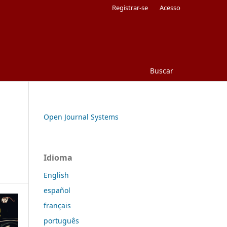
Registrar-se
Acesso
Buscar
Open Journal Systems
Idioma
English
español
français
português