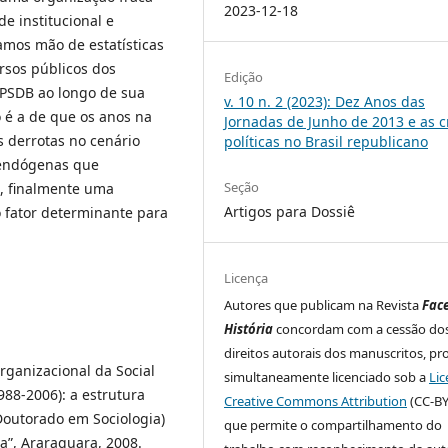
2023-12-18
e institucional e
amos mão de estatísticas
rsos públicos dos
Edição
 PSDB ao longo de sua
v. 10 n. 2 (2023): Dez Anos das
o é a de que os anos na
Jornadas de Junho de 2013 e as c
s derrotas no cenário
políticas no Brasil republicano
 endógenas que
Seção
, finalmente uma
Artigos para Dossiê
o fator determinante para
Licença
Autores que publicam na Revista
Fac
História
concordam com a cessão do
direitos autorais dos manuscritos, pr
rganizacional da Social
simultaneamente licenciado sob a
Lic
988-2006): a estrutura
Creative Commons Attribution
(CC-BY
 (Doutorado em Sociologia)
que permite o compartilhamento do
a”, Araraquara, 2008.