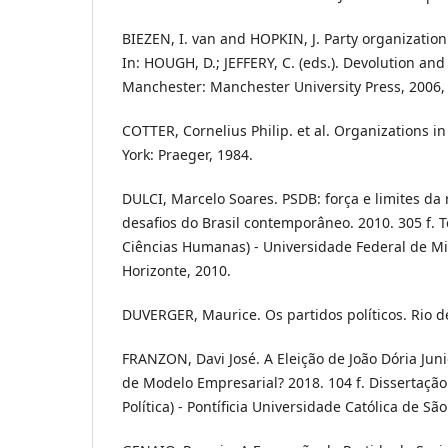
BIEZEN, I. van and HOPKIN, J. Party organization 
In: HOUGH, D.; JEFFERY, C. (eds.). Devolution and E
Manchester: Manchester University Press, 2006, 
COTTER, Cornelius Philip. et al. Organizations i
York: Praeger, 1984.
DULCI, Marcelo Soares. PSDB: força e limites da 
desafios do Brasil contemporâneo. 2010. 305 f.
Ciências Humanas) - Universidade Federal de Mi
Horizonte, 2010.
DUVERGER, Maurice. Os partidos políticos. Rio de
FRANZON, Davi José. A Eleição de João Dória Jun
de Modelo Empresarial? 2018. 104 f. Dissertaçã
Política) - Pontíficia Universidade Católica de Sã