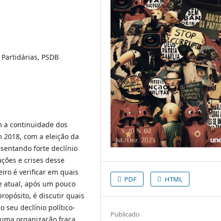
 Partidárias, PSDB
m a continuidade dos
m 2018, com a eleição da
sentando forte declínio
ações e crises desse
iro é verificar em quais
PDF
HTML
e atual, após um pouco
ropósito, é discutir quais
 seu declínio político-
Publicado
 uma organização fraca