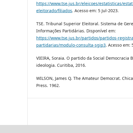
https://www.tse.jus.br/eleicoes/estatisticas/estat
eleitorado/filiados
. Acesso em: 5 Jul-2023.
TSE. Tribunal Superior Eleitoral. Sistema de Ge
Informações Partidárias. Disponível em:
https://www.tse.jus.br/partidos/partidos-regist
partidarias/modulo-consulta-sgip3
. Acesso em: 5
VIEIRA, Soraia. O partido da Social Democracia Br
ideologia. Curitiba, 2016.
WILSON, James Q. The Amateur Democrat. Chicag
Press. 1962.