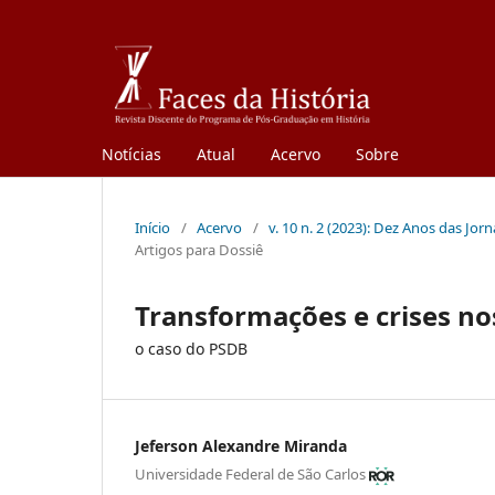
Notícias
Atual
Acervo
Sobre
Início
/
Acervo
/
v. 10 n. 2 (2023): Dez Anos das Jor
Artigos para Dossiê
Transformações e crises nos
o caso do PSDB
Jeferson Alexandre Miranda
Universidade Federal de São Carlos