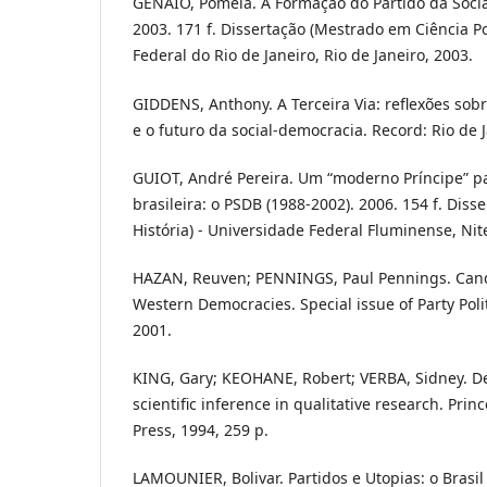
GENAIO, Pomeia. A Formação do Partido da Socia
2003. 171 f. Dissertação (Mestrado em Ciência Po
Federal do Rio de Janeiro, Rio de Janeiro, 2003.
GIDDENS, Anthony. A Terceira Via: reflexões sobr
e o futuro da social-democracia. Record: Rio de J
GUIOT, André Pereira. Um “moderno Príncipe” p
brasileira: o PSDB (1988-2002). 2006. 154 f. Dis
História) - Universidade Federal Fluminense, Nite
HAZAN, Reuven; PENNINGS, Paul Pennings. Candi
Western Democracies. Special issue of Party Politi
2001.
KING, Gary; KEOHANE, Robert; VERBA, Sidney. De
scientific inference in qualitative research. Prin
Press, 1994, 259 p.
LAMOUNIER, Bolivar. Partidos e Utopias: o Brasil