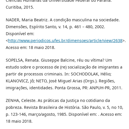
Ciências Humanas da Universidade Federal do Paraná.
Curitiba, 2015.
NADER, Maria Beatriz. A condição masculina na sociedade.
Dimensões, Espírito Santo, v. 14, p. 461 – 480, 2002.
Disponível em:
<
http://www.periodicos.ufes.br/dimensoes/article/view/2638
>.
Acesso em: 18 maio 2018.
SOPELSA, Renata. Giuseppe Balcine, réu ou vítima? Um
estudo sobre o processo de (re) socialização de imigrantes a
partir de processos criminais. In: SOCHODOLAK, Hélio;
KLANOVICZ, Jô; NETO, José Miguel Arias (Orgs.). Regiões,
imigrações, identidades. Ponta Grossa, PR: ANPUH-PR, 2011.
ZENHA, Celeste. As práticas da Justiça no cotidiano da
pobreza. Revista Brasileira de História. São Paulo, v. 5, no 10,
p. 123-146, março/agosto, 1985. Disponível em: . Acesso em:
18 maio 2018.