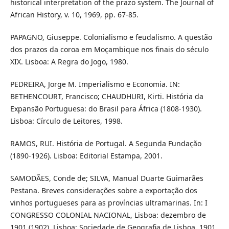
historical interpretation of the prazo system. The Journal of
African History, v. 10, 1969, pp. 67-85.
PAPAGNO, Giuseppe. Colonialismo e feudalismo. A questão
dos prazos da coroa em Moçambique nos finais do século
XIX. Lisboa: A Regra do Jogo, 1980.
PEDREIRA, Jorge M. Imperialismo e Economia. IN:
BETHENCOURT, Francisco; CHAUDHURI, Kirti. História da
Expansão Portuguesa: do Brasil para África (1808-1930).
Lisboa: Círculo de Leitores, 1998.
RAMOS, RUI. História de Portugal. A Segunda Fundação
(1890-1926). Lisboa: Editorial Estampa, 2001.
SAMODÃES, Conde de; SILVA, Manual Duarte Guimarães
Pestana. Breves considerações sobre a exportação dos
vinhos portugueses para as províncias ultramarinas. In: I
CONGRESSO COLONIAL NACIONAL, Lisboa: dezembro de
1901 (1902). Lisboa: Sociedade de Geografia de Lisboa, 1901