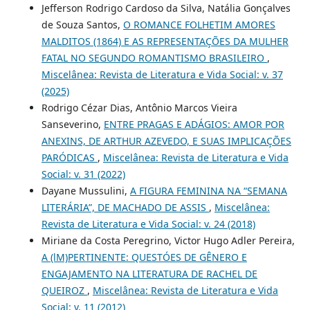
Jefferson Rodrigo Cardoso da Silva, Natália Gonçalves
de Souza Santos,
O ROMANCE FOLHETIM AMORES
MALDITOS (1864) E AS REPRESENTAÇÕES DA MULHER
FATAL NO SEGUNDO ROMANTISMO BRASILEIRO
,
Miscelânea: Revista de Literatura e Vida Social: v. 37
(2025)
Rodrigo Cézar Dias, Antônio Marcos Vieira
Sanseverino,
ENTRE PRAGAS E ADÁGIOS: AMOR POR
ANEXINS, DE ARTHUR AZEVEDO, E SUAS IMPLICAÇÕES
PARÓDICAS
,
Miscelânea: Revista de Literatura e Vida
Social: v. 31 (2022)
Dayane Mussulini,
A FIGURA FEMININA NA “SEMANA
LITERÁRIA”, DE MACHADO DE ASSIS
,
Miscelânea:
Revista de Literatura e Vida Social: v. 24 (2018)
Miriane da Costa Peregrino, Victor Hugo Adler Pereira,
A (lM)PERTINENTE: QUESTÓES DE GÊNERO E
ENGAJAMENTO NA LITERATURA DE RACHEL DE
QUEIROZ
,
Miscelânea: Revista de Literatura e Vida
Social: v. 11 (2012)