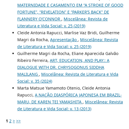
MATERNIDADE E CASAMENTO EM “A STROKE OF GOOD
FORTUNE”, “REVELATION” E “PARKER’S BACK” DE
FLANNERY O’CONNOR
,
Miscelânea: Revista de
Literatura e Vida Social: v. 25 (2019)
Cleide Antonia Rapucci, Marlise Vaz Bridi, Guilherme
Magri da Rocha,
Apresentação
,
Miscelânea: Revista
de Literatura e Vida Social: v. 25 (2019)
Guilherme Magri da Rocha, Eliane Aparecida Galvão
Ribeiro Ferreira,
ART, EDUCATION, AND PLAY:: A
DIALOGUE WITH DR. CHRYSOGONUS SIDDHA
MALILANG
,
Miscelânea: Revista de Literatura e Vida
Social: v. 35 (2024)
Marta Matsue Yamamoto Otenio, Cleide Antonia
Rapucci,
A NAÇÃO DIASPÓRICA JAPONESA EM BRAZIL-
MARU, DE KAREN TEI YAMASHITA
,
Miscelânea: Revista
de Literatura e Vida Social: v. 13 (2013)
1
2
>
>>