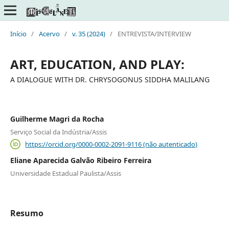
Início
/
Acervo
/
v. 35 (2024)
/
ENTREVISTA/INTERVIEW
ART, EDUCATION, AND PLAY:
A DIALOGUE WITH DR. CHRYSOGONUS SIDDHA MALILANG
Guilherme Magri da Rocha
Serviço Social da Indústria/Assis
https://orcid.org/0000-0002-2091-9116 (não autenticado)
Eliane Aparecida Galvão Ribeiro Ferreira
Universidade Estadual Paulista/Assis
Resumo