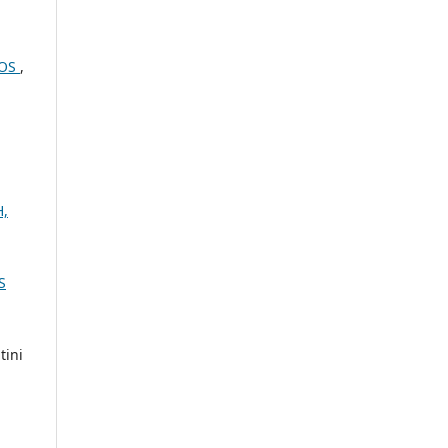
COS
,
H,
S
tini