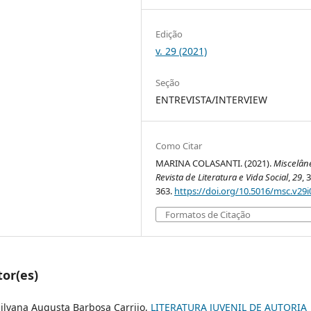
Edição
v. 29 (2021)
Seção
ENTREVISTA/INTERVIEW
Como Citar
MARINA COLASANTI. (2021).
Miscelân
Revista de Literatura e Vida Social
,
29
, 
363.
https://doi.org/10.5016/msc.v29i
Formatos de Citação
tor(es)
Silvana Augusta Barbosa Carrijo,
LITERATURA JUVENIL DE AUTORIA