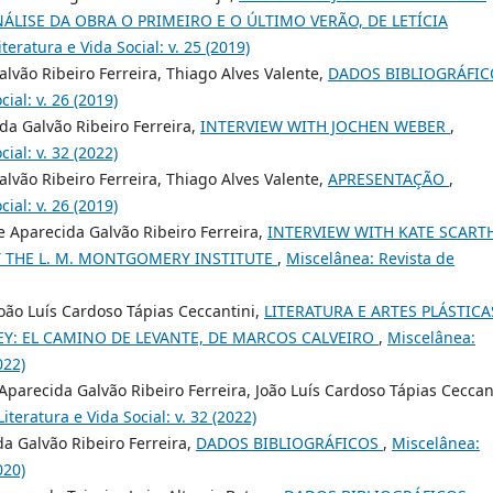
ÁLISE DA OBRA O PRIMEIRO E O ÚLTIMO VERÃO, DE LETÍCIA
teratura e Vida Social: v. 25 (2019)
vão Ribeiro Ferreira, Thiago Alves Valente,
DADOS BIBLIOGRÁFI
ial: v. 26 (2019)
da Galvão Ribeiro Ferreira,
INTERVIEW WITH JOCHEN WEBER
,
ial: v. 32 (2022)
vão Ribeiro Ferreira, Thiago Alves Valente,
APRESENTAÇÃO
,
ial: v. 26 (2019)
e Aparecida Galvão Ribeiro Ferreira,
INTERVIEW WITH KATE SCART
T THE L. M. MONTGOMERY INSTITUTE
,
Miscelânea: Revista de
João Luís Cardoso Tápias Ceccantini,
LITERATURA E ARTES PLÁSTICA
EY: EL CAMINO DE LEVANTE, DE MARCOS CALVEIRO
,
Miscelânea:
022)
parecida Galvão Ribeiro Ferreira, João Luís Cardoso Tápias Ceccan
iteratura e Vida Social: v. 32 (2022)
da Galvão Ribeiro Ferreira,
DADOS BIBLIOGRÁFICOS
,
Miscelânea:
020)