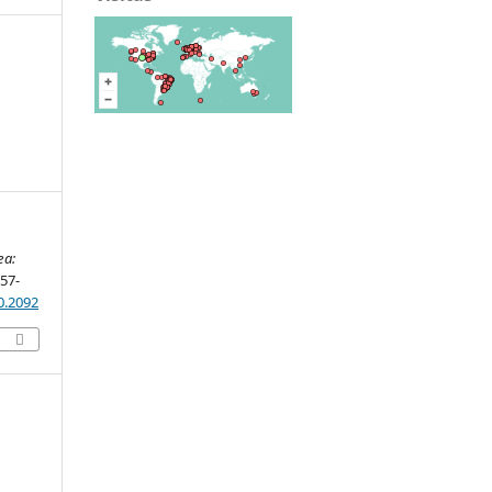
ea:
357-
0.2092