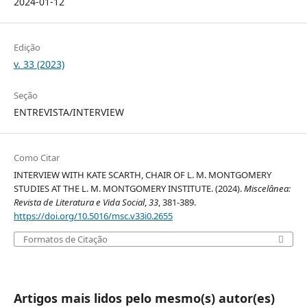
2024-01-12
Edição
v. 33 (2023)
Seção
ENTREVISTA/INTERVIEW
Como Citar
INTERVIEW WITH KATE SCARTH, CHAIR OF L. M. MONTGOMERY
STUDIES AT THE L. M. MONTGOMERY INSTITUTE. (2024).
Miscelânea:
Revista de Literatura e Vida Social
,
33
, 381-389.
https://doi.org/10.5016/msc.v33i0.2655
Formatos de Citação
Artigos mais lidos pelo mesmo(s) autor(es)