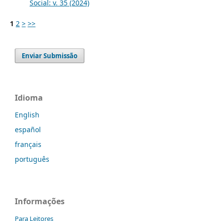
Social: v. 35 (2024)
1
2
>
>>
Enviar Submissão
Idioma
English
español
français
português
Informações
Para Leitores