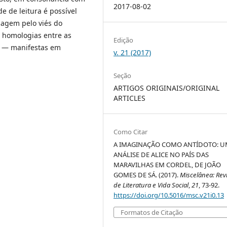
2017-08-02
e de leitura é possível
dagem pelo viés do
, homologias entre as
Edição
o — manifestas em
v. 21 (2017)
Seção
ARTIGOS ORIGINAIS/ORIGINAL
ARTICLES
Como Citar
A IMAGINAÇÃO COMO ANTÍDOTO: 
ANÁLISE DE ALICE NO PAÍS DAS
MARAVILHAS EM CORDEL, DE JOÃO
GOMES DE SÁ. (2017).
Miscelânea: Rev
de Literatura e Vida Social
,
21
, 73-92.
https://doi.org/10.5016/msc.v21i0.13
Formatos de Citação