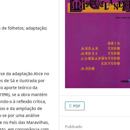
a de folhetos; adaptação;
ise da adaptação Alice no
s de Sá e ilustrada por
do aporte teórico da
 1996), se a obra mantém
ndo-o à reflexão crítica,
PDF
ios e da ampliação de
ta-se por uma análise
e no País das Maravilhas,
Publicado
posto, em consonância com