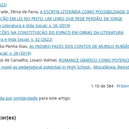
022)
rade, Zênia de Faria,
A ESCRITA LITERÁRIA COMO POSSIBILIDADE 
ÃO EM LIS NO PEITO: UM LIVRO QUE PEDE PERDÃO, DE JORGE
Literatura e Vida Social: v. 26 (2019)
AÇÕES NA CONSTITUIÇÃO DO ESPAÇO EM OBRAS DA LITERATURA
a e Vida Social: v. 32 (2022)
lia Penha Dias,
As (NOVAS) FACES DOS CONTOS DE MURILO RUBI
ial: v. 26 (2019)
s de Carvalho, Lovani Volmer,
ROMANCE GRÁFICO COMO POTENC
vel as pedagogical potential in High School
,
Miscelânea: Revis
1-10 de 584
Próxi
da por similaridade
para este artigo.
tor(es)