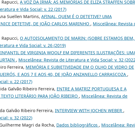
a Rapucci,
A VOZ DA IRMÃ: AS MEMÓRIAS DE ELIZA STRAFFEN SOB
eratura e Vida Social: v. 22 (2017)
 Ana Suellen Martins,
AFINAL, QUEM É O DETETIVE? UMA
ENICE DETETIVE, DE JOÃO CARLOS MARINHO
,
Miscelânea: Revista 
a Rapucci,
O AUTOISOLAMENTO DE MARIN: (SOBRE ESTAMOS BEM,
ratura e Vida Social: v. 26 (2019)
 INFANTIL DE VIRGINIA WOOLF EM DIFERENTES ILUSTRAÇÕES: UM
CURTAIN
,
Miscelânea: Revista de Literatura e Vida Social: v. 32 (2022
iro Ferreira,
MEMÓRIA E SUBJETIVIDADE EM O OLHO DE VIDRO DE
EIRÓS, E AOS 7 E AOS 40, DE JOÃO ANZANELLO CARRASCOZA
,
ial: v. 22 (2017)
da Galvão Ribeiro Ferreira,
ENTRE A MATRIZ PORTUGUESA E A
TEXTO LITERÁRIO PARA JOÃO RIBEIRO
,
Miscelânea: Revista de
da Galvão Ribeiro Ferreira,
INTERVIEW WITH JOCHEN WEBER
,
ial: v. 32 (2022)
, Guilherme Magri da Rocha,
Dados bibliográficos
,
Miscelânea: Revi