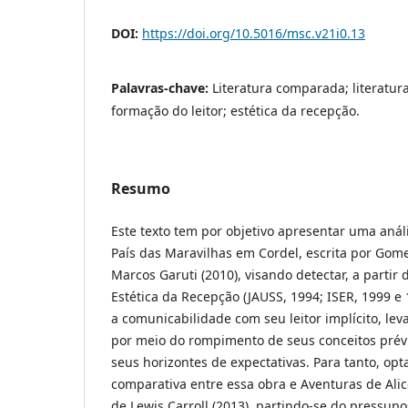
DOI:
https://doi.org/10.5016/msc.v21i0.13
Palavras-chave:
Literatura comparada; literatur
formação do leitor; estética da recepção.
Resumo
Este texto tem por objetivo apresentar uma anál
País das Maravilhas em Cordel, escrita por Gome
Marcos Garuti (2010), visando detectar, a partir 
Estética da Recepção (JAUSS, 1994; ISER, 1999 e
a comunicabilidade com seu leitor implícito, leva
por meio do rompimento de seus conceitos prév
seus horizontes de expectativas. Para tanto, op
comparativa entre essa obra e Aventuras de Alic
de Lewis Carroll (2013), partindo-se do pressu