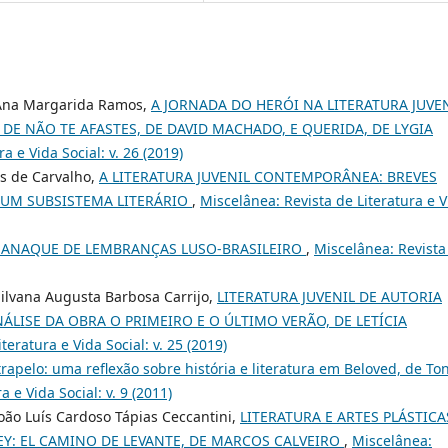
, Ana Margarida Ramos,
A JORNADA DO HERÓI NA LITERATURA JUVE
 DE NÃO TE AFASTES, DE DAVID MACHADO, E QUERIDA, DE LYGIA
a e Vida Social: v. 26 (2019)
es de Carvalho,
A LITERATURA JUVENIL CONTEMPORÂNEA: BREVES
UM SUBSISTEMA LITERÁRIO
,
Miscelânea: Revista de Literatura e V
LMANAQUE DE LEMBRANÇAS LUSO-BRASILEIRO
,
Miscelânea: Revista
Silvana Augusta Barbosa Carrijo,
LITERATURA JUVENIL DE AUTORIA
ÁLISE DA OBRA O PRIMEIRO E O ÚLTIMO VERÃO, DE LETÍCIA
teratura e Vida Social: v. 25 (2019)
trapelo: uma reflexão sobre história e literatura em Beloved, de Ton
 e Vida Social: v. 9 (2011)
João Luís Cardoso Tápias Ceccantini,
LITERATURA E ARTES PLÁSTICA
EY: EL CAMINO DE LEVANTE, DE MARCOS CALVEIRO
,
Miscelânea: