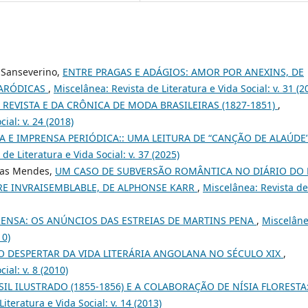
a Sanseverino,
ENTRE PRAGAS E ADÁGIOS: AMOR POR ANEXINS, DE
PARÓDICAS
,
Miscelânea: Revista de Literatura e Vida Social: v. 31 (2
 REVISTA E DA CRÔNICA DE MODA BRASILEIRAS (1827-1851)
,
ial: v. 24 (2018)
RA E IMPRENSA PERIÓDICA:: UMA LEITURA DE “CANÇÃO DE ALAÚDE”
de Literatura e Vida Social: v. 37 (2025)
ias Mendes,
UM CASO DE SUBVERSÃO ROMÂNTICA NO DIÁRIO DO 
IRE INVRAISEMBLABLE, DE ALPHONSE KARR
,
Miscelânea: Revista de
RENSA: OS ANÚNCIOS DAS ESTREIAS DE MARTINS PENA
,
Miscelâne
10)
 O DESPERTAR DA VIDA LITERÁRIA ANGOLANA NO SÉCULO XIX
,
ial: v. 8 (2010)
SIL ILUSTRADO (1855-1856) E A COLABORAÇÃO DE NÍSIA FLORESTA
iteratura e Vida Social: v. 14 (2013)