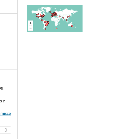
FIL
a e
/misce