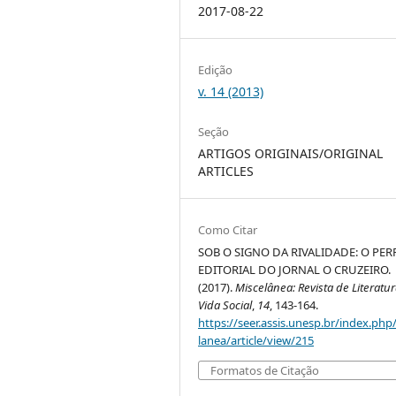
2017-08-22
Edição
v. 14 (2013)
Seção
ARTIGOS ORIGINAIS/ORIGINAL
ARTICLES
Como Citar
SOB O SIGNO DA RIVALIDADE: O PER
EDITORIAL DO JORNAL O CRUZEIRO.
(2017).
Miscelânea: Revista de Literatur
Vida Social
,
14
, 143-164.
https://seer.assis.unesp.br/index.php
lanea/article/view/215
Formatos de Citação