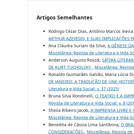
Artigos Semelhantes
Rodrigo Cézar Dias, Antônio Marcos Vieir
ARTHUR AZEVEDO, E SUAS IMPLICAÇÕES 
Ana Cláudia Suriani da Silva,
A GÊNESE DA
Miscelânea: Revista de Literatura e Vida Soc
Anderson Augusto Roszik,
SÁTIRA LITERÁ
DE KURT TUCHOLSKY
,
Miscelânea: Revista 
Ronaldo Guimarães Galvão, Maria Lúcia D
DE JANEIRO: A TRADUÇÃO DE UNE HISTO
Literatura e Vida Social: v. 37 (2025)
Bruna Silva Rondinelli,
O TEATRO E A IMP
Revista de Literatura e Vida Social: v. 8 (20
Sheila Ribeiro Jacob,
A IMPRENSA LIVRE E
Miscelânea: Revista de Literatura e Vida Soc
Benedita de Cássia Lima Sant’Anna,
O BRA
CONSIDERAÇÕES
,
Miscelânea: Revista de L