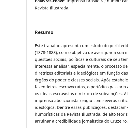
Palavras-chave:
Imprensa brasileira; humor; car
Revista Illustrada.
Resumo
Este trabalho apresenta um estudo do perfil edit
(1878-1883), com o objetivo de averiguar a sua 
questões sociais, políticas e culturais de seu te
interessa analisar, especialmente, o processo d
diretrizes editoriais e ideológicas em função da
órgãos do poder e classes sociais. Após estabe
fazendeiros escravocratas, o periódico passari
os ideais escravistas em troca de subvenções. At
imprensa abolicionista reagiu com severas críti
ideológica. Dentre essas publicações, destacam
humorísticas da Revista Illustrada, de alto teor s
arruinar a credibilidade jornalística do Cruzeiro.