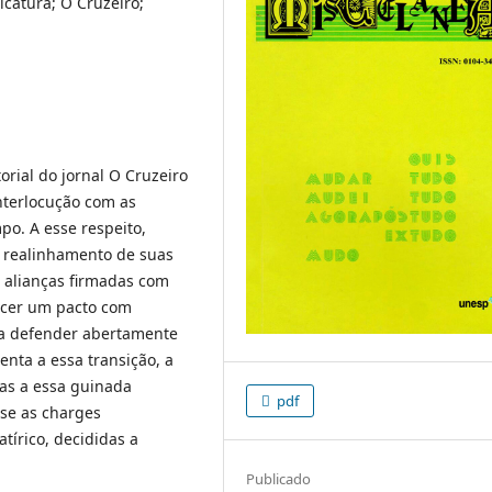
icatura; O Cruzeiro;
orial do jornal O Cruzeiro
interlocução com as
mpo. A esse respeito,
e realinhamento de suas
s alianças firmadas com
lecer um pacto com
a a defender abertamente
enta a essa transição, a
cas a essa guinada
pdf
-se as charges
atírico, decididas a
Publicado