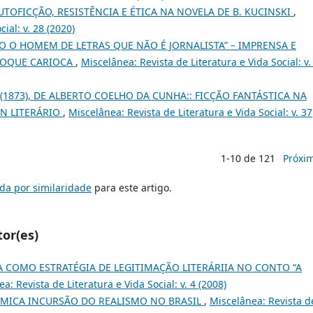
AUTOFICÇÃO, RESISTÊNCIA E ÉTICA NA NOVELA DE B. KUCINSKI
,
ial: v. 28 (2020)
RO O HOMEM DE LETRAS QUE NÃO É JORNALISTA” – IMPRENSA E
ÉPOQUE CARIOCA
,
Miscelânea: Revista de Literatura e Vida Social: v.
(1873), DE ALBERTO COELHO DA CUNHA:: FICÇÃO FANTÁSTICA NA
ON LITERÁRIO
,
Miscelânea: Revista de Literatura e Vida Social: v. 37
1-10 de 121
Próxi
da por similaridade
para este artigo.
tor(es)
 COMO ESTRATÉGIA DE LEGITIMAÇÃO LITERÁRIIA NO CONTO “A
a: Revista de Literatura e Vida Social: v. 4 (2008)
ÊMICA INCURSÃO DO REALISMO NO BRASIL
,
Miscelânea: Revista d