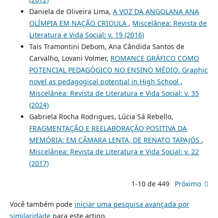
Daniela de Oliveira Lima,
A VOZ DA ANGOLANA ANA
OLÍMPIA EM NAÇÃO CRIOULA
,
Miscelânea: Revista de
Literatura e Vida Social: v. 19 (2016)
Taís Tramontini Debom, Ana Cândida Santos de
Carvalho, Lovani Volmer,
ROMANCE GRÁFICO COMO
POTENCIAL PEDAGÓGICO NO ENSINO MÉDIO: Graphic
novel as pedagogical potential in High School
,
Miscelânea: Revista de Literatura e Vida Social: v. 35
(2024)
Gabriela Rocha Rodrigues, Lúcia Sá Rebello,
FRAGMENTAÇÃO E REELABORAÇÃO POSITIVA DA
MEMÓRIA: EM CÂMARA LENTA, DE RENATO TAPAJÓS
,
Miscelânea: Revista de Literatura e Vida Social: v. 22
(2017)
1-10 de 449
Próximo
Você também pode
iniciar uma pesquisa avançada por
similaridade
para este artigo.