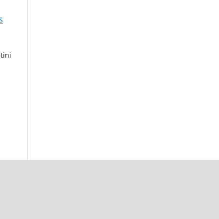
S
tini