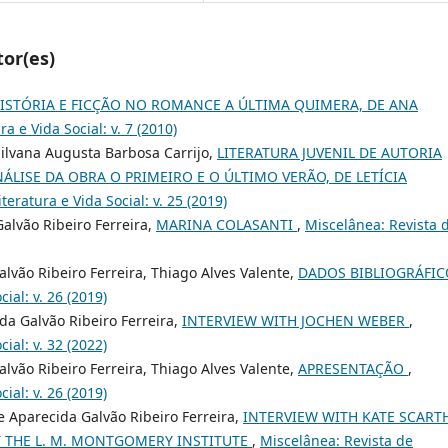
tor(es)
ISTÓRIA E FICÇÃO NO ROMANCE A ÚLTIMA QUIMERA, DE ANA
a e Vida Social: v. 7 (2010)
Silvana Augusta Barbosa Carrijo,
LITERATURA JUVENIL DE AUTORIA
ÁLISE DA OBRA O PRIMEIRO E O ÚLTIMO VERÃO, DE LETÍCIA
teratura e Vida Social: v. 25 (2019)
alvão Ribeiro Ferreira,
MARINA COLASANTI
,
Miscelânea: Revista 
vão Ribeiro Ferreira, Thiago Alves Valente,
DADOS BIBLIOGRÁFI
ial: v. 26 (2019)
da Galvão Ribeiro Ferreira,
INTERVIEW WITH JOCHEN WEBER
,
ial: v. 32 (2022)
vão Ribeiro Ferreira, Thiago Alves Valente,
APRESENTAÇÃO
,
ial: v. 26 (2019)
e Aparecida Galvão Ribeiro Ferreira,
INTERVIEW WITH KATE SCART
T THE L. M. MONTGOMERY INSTITUTE
,
Miscelânea: Revista de