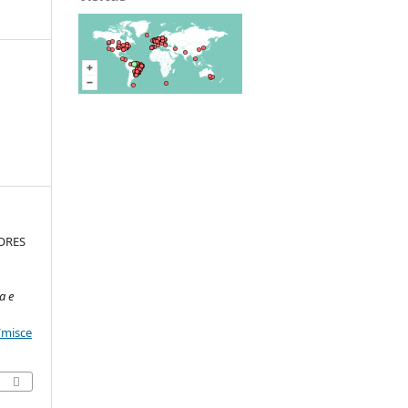
ORES
a e
/misce