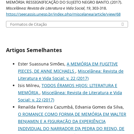
MEMÓRIA: RESSIGNIFICAÇÃO DO SUJEITO NEGRO BANTO. (2017).
Miscelânea: Revista de Literatura e Vida Social
,
19
, 303-318.
https://seer.assis.unesp.br/index.php/miscelanea/article/view/68
Formatos de Citação
Artigos Semelhantes
Ester Suassuna Simões,
A MEMÓRIA EM FUGITIVE
PIECES, DE ANNE MICHAELS
,
Miscelânea: Revista de
Literatura e Vida Social: v. 22 (2017)
Isis Milreu,
TODOS ÉRAMOS HIJOS: LITERATURA E
MEMÓRIA
,
Miscelânea: Revista de Literatura e Vida
Social: v. 22 (2017)
Renailda Ferreira Cazumbá, Edvania Gomes da Silva,
O ROMANCE COMO FORMA DE MEMÓRIA EM WALTER
BENJAMIN E A FIGURAÇÃO DA EXPERIÊNCIA
INDIVIDUAL DO NARRADOR D’A PEDRA DO REINO, DE