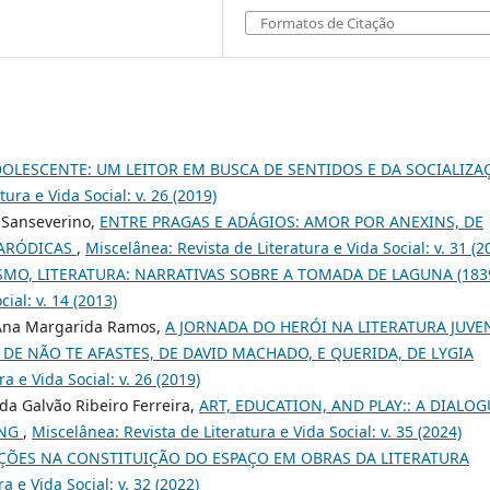
Formatos de Citação
OLESCENTE: UM LEITOR EM BUSCA DE SENTIDOS E DA SOCIALIZA
ura e Vida Social: v. 26 (2019)
a Sanseverino,
ENTRE PRAGAS E ADÁGIOS: AMOR POR ANEXINS, DE
PARÓDICAS
,
Miscelânea: Revista de Literatura e Vida Social: v. 31 (2
SMO, LITERATURA: NARRATIVAS SOBRE A TOMADA DE LAGUNA (183
ial: v. 14 (2013)
, Ana Margarida Ramos,
A JORNADA DO HERÓI NA LITERATURA JUVE
 DE NÃO TE AFASTES, DE DAVID MACHADO, E QUERIDA, DE LYGIA
a e Vida Social: v. 26 (2019)
da Galvão Ribeiro Ferreira,
ART, EDUCATION, AND PLAY:: A DIALOG
ANG
,
Miscelânea: Revista de Literatura e Vida Social: v. 35 (2024)
AÇÕES NA CONSTITUIÇÃO DO ESPAÇO EM OBRAS DA LITERATURA
a e Vida Social: v. 32 (2022)