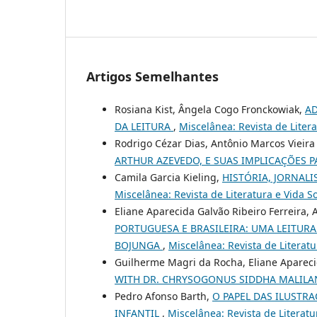
Artigos Semelhantes
Rosiana Kist, Ângela Cogo Fronckowiak,
AD
DA LEITURA
,
Miscelânea: Revista de Literat
Rodrigo Cézar Dias, Antônio Marcos Vieir
ARTHUR AZEVEDO, E SUAS IMPLICAÇÕES 
Camila Garcia Kieling,
HISTÓRIA, JORNALI
Miscelânea: Revista de Literatura e Vida Soc
Eliane Aparecida Galvão Ribeiro Ferreira
PORTUGUESA E BRASILEIRA: UMA LEITURA
BOJUNGA
,
Miscelânea: Revista de Literatur
Guilherme Magri da Rocha, Eliane Apareci
WITH DR. CHRYSOGONUS SIDDHA MALIL
Pedro Afonso Barth,
O PAPEL DAS ILUSTR
INFANTIL
,
Miscelânea: Revista de Literatur