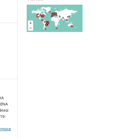
DA
NINA
ânea:
319-
/misce