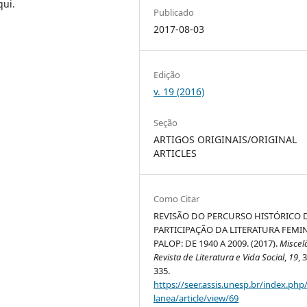
qui.
Publicado
2017-08-03
Edição
v. 19 (2016)
Seção
ARTIGOS ORIGINAIS/ORIGINAL
ARTICLES
Como Citar
REVISÃO DO PERCURSO HISTÓRICO 
PARTICIPAÇÃO DA LITERATURA FEMI
PALOP: DE 1940 A 2009. (2017).
Miscel
Revista de Literatura e Vida Social
,
19
, 
335.
https://seer.assis.unesp.br/index.php
lanea/article/view/69