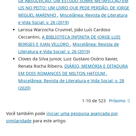
DE ABSOLVIÇÃO: UM ESTUDO SOBRE METAFICÇÃO EM
LIS NO PEITO: UM LIVRO QUE PEDE PERDÃO, DE JORGE
MIGUEL MARINHO
,
Miscelânea: Revista de Literatura
e Vida Social: v. 26 (2019)
Larissa Warzocha Cruvinel, João Luís Cardoso
Ceccantini,
A BIBLIOTECA INFINITA DE JORGE LUIS
BORGES E JUAN VILLORO
,
Miscelânea: Revista de
Literatura e Vida Social: v. 26 (2019)
Cloves da Silva Junior, Luiz Gustavo Osório Xavier,
Renata Rocha Ribeiro,
DIÁRIO, MEMÓRIA E DITADURA
EM DOIS ROMANCES DE MILTON HATOUM
,
Miscelânea: Revista de Literatura e Vida Social: v. 28
(2020)
1-10 de 523
Próximo
Você também pode
iniciar uma pesquisa avançada por
similaridade
para este artigo.