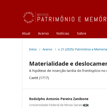
Atual
Acervo
Notícias
Sobre
Início
/
Acervo
/
v. 21 (2025): Patrimônio e Memória
Materialidade e deslocame
A hipótese de inserção tardia do frontispício 
Caeté (1717)
Rodolpho Antonio Pereira Zanibone
Universidade Federal de Minas Gerais