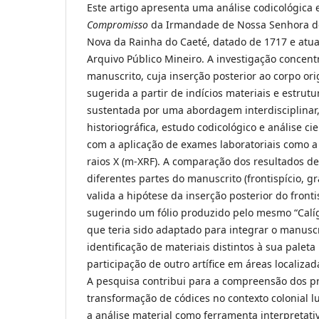
Este artigo apresenta uma análise codicológica 
Compromisso
da Irmandade de Nossa Senhora do
Nova da Rainha do Caeté, datado de 1717 e atu
Arquivo Público Mineiro. A investigação concentr
manuscrito, cuja inserção posterior ao corpo ori
sugerida a partir de indícios materiais e estrutu
sustentada por uma abordagem interdisciplinar, 
historiográfica, estudo codicológico e análise cie
com a aplicação de exames laboratoriais como a
raios X (m-XRF). A comparação dos resultados de
diferentes partes do manuscrito (frontispício, gr
valida a hipótese da inserção posterior do fronti
sugerindo um fólio produzido pelo mesmo “Calí
que teria sido adaptado para integrar o manuscr
identificação de materiais distintos à sua paleta
participação de outro artífice em áreas localiz
A pesquisa contribui para a compreensão dos p
transformação de códices no contexto colonial l
a análise material como ferramenta interpretativ