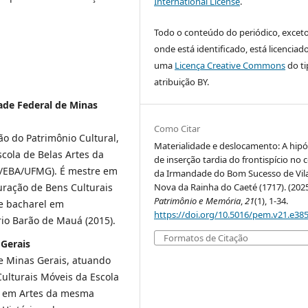
International License
.
Todo o conteúdo do periódico, excet
onde está identificado, está licenciad
uma
Licença Creative Commons
do ti
atribuição BY.
ade Federal de Minas
Como Citar
o do Patrimônio Cultural,
Materialidade e deslocamento: A hip
cola de Belas Artes da
de inserção tardia do frontispício no 
s/EBA/UFMG). É mestre em
da Irmandade do Bom Sucesso de Vil
Nova da Rainha do Caeté (1717). (2025
uração de Bens Culturais
Patrimônio e Memória
,
21
(1), 1-34.
e bacharel em
https://doi.org/10.5016/pem.v21.e38
rio Barão de Mauá (2015).
Formatos de Citação
 Gerais
e Minas Gerais, atuando
ulturais Móveis da Escola
o em Artes da mesma