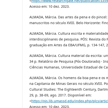
<
https://www.researchgate.net/publication/3
Acesso em: 10 dez. 2023.
ALMADA, Márcia. Das artes da pena e do pincel: 
manuscritos no século XVIII. Belo Horizonte: Fino
ALMADA, Márcia. Cultura escrita e materialidade
interdisciplinares de pesquisa. PÓS: Revista do
graduação em Artes da EBA/UFMG, p. 134-147, 2
ALMADA, Márcia. Cultura material da escrita: um
34 p. Relatório de Pesquisa (Pós-Doutorado) - Inst
Ciências Humanas, Universidade Estadual de C
ALMADA, Márcia. Os homens da boa pena e os m
na Capitania de Minas Gerais no século XVIII. Po
Cultural Studies: The Eighteenth Century, Dartm
29, p. 38-69, ago. 2017. Disponível em:
<
https://ojs.lib.umassd.edu/index.php/plcs/ar
Acesso em: 10 dez. 2023.