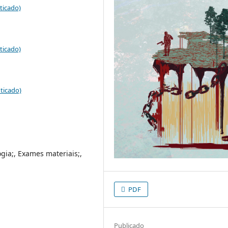
ticado)
ticado)
ticado)
gia;, Exames materiais;,
PDF
Publicado