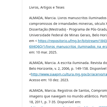
Livros, Artigos e Teses
ALMADA, Marcia. Livros manuscritos iluminados
compromissos de irmandades mineiras, século XV
Dissertação (Mestrado) - Programa de Pós-Gradu
Universidade Federal de Minas Gerais, Belo Hori
em <
https://repositorio.ufmg.br/bitstream/184
6X4Q6Q/1/livros_manuscritos_iluminados_na_e
em: 10 mar. 2025.
ALMADA, Marcia. A escrita iluminada. Revista do
Belo Horizonte, v. 2, 2006, p. 149-158. Disponíve
<
http://www.siaapm.cultura.mg.gov.br/acervo/r
Acesso em: 10 dez. 2023.
ALMADA, Marcia. Registros de Santos, Comprom
imagens que navegam no mundo atlântico. Portu
18, 2011, p. 7-35. Disponível em: