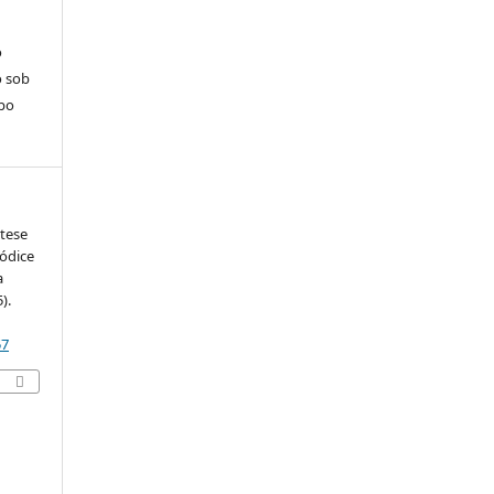
o
o sob
po
ótese
códice
a
).
57