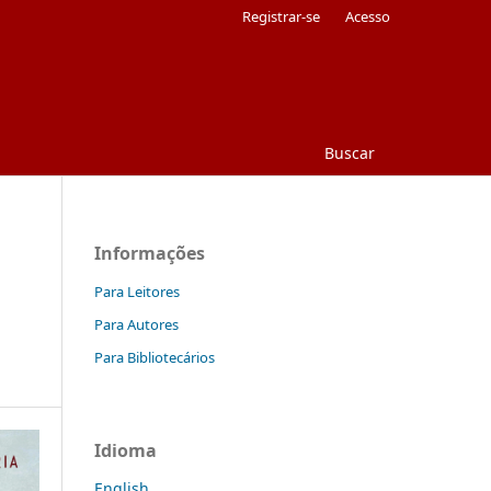
Registrar-se
Acesso
Buscar
Informações
Para Leitores
Para Autores
Para Bibliotecários
Idioma
English