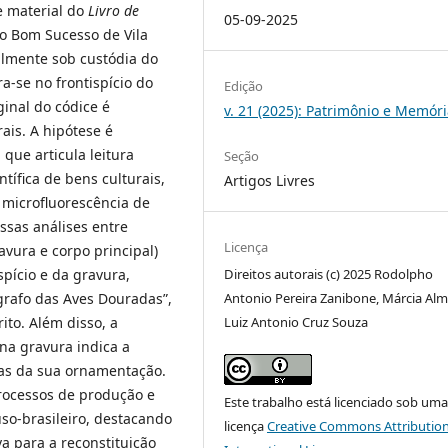
e material do
Livro de
05-09-2025
 Bom Sucesso de Vila
almente sob custódia do
a-se no frontispício do
Edição
ginal do códice é
v. 21 (2025): Patrimônio e Memór
rais. A hipótese é
que articula leitura
Seção
ntífica de bens culturais,
Artigos Livres
 microfluorescência de
ssas análises entre
Licença
avura e corpo principal)
spício e da gravura,
Direitos autorais (c) 2025 Rodolpho
grafo das Aves Douradas”,
Antonio Pereira Zanibone, Márcia Al
ito. Além disso, a
Luiz Antonio Cruz Souza
 na gravura indica a
adas da sua ornamentação.
rocessos de produção e
Este trabalho está licenciado sob um
uso-brasileiro, destacando
licença
Creative Commons Attribution
a para a reconstituição