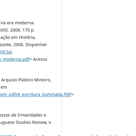
 na era moderna:
III. 2006. 170 p.
ação em História,
zonte, 2006. Disponível
3/VCSA-
ra_moderna.pdf
> Acesso
 Arquivo Público Mineiro,
l em
apm_pdf/A_escritura_iluminada.PDF
>
issos de Irmandades e
guese Studies Review, v.