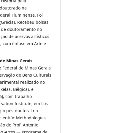
História pela
-doutorado na
deral Fluminense. Foi
 (Grécia). Recebeu bolsas
o de doutoramento no
ação de acervos artísticos
a, com ênfase em Arte e
 de Minas Gerais
 Federal de Minas Gerais
ervação de Bens Culturais
erimental realizado no
xelas, Bélgica), e
), com trabalho
vation Institute, em Los
gio pós-doutoral na
ientific Methodologies
ão do Prof. Antonio
 PPGArtes — Programa de