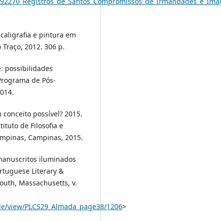
35992270_Registros_de_Santos_Compromissos_de_Irmandades_e_I
caligrafia e pintura em
 Traço, 2012. 306 p.
: possibilidades
 Programa de Pós-
014.
 conceito possível? 2015.
ituto de Filosofia e
ampinas, Campinas, 2015.
anuscritos iluminados
rtuguese Literary &
outh, Massachusetts, v.
ticle/view/PLCS29_Almada_page38/1206
>