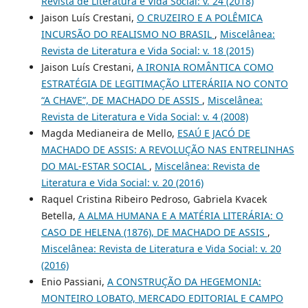
Revista de Literatura e Vida Social: v. 24 (2018)
Jaison Luís Crestani,
O CRUZEIRO E A POLÊMICA
INCURSÃO DO REALISMO NO BRASIL
,
Miscelânea:
Revista de Literatura e Vida Social: v. 18 (2015)
Jaison Luís Crestani,
A IRONIA ROMÂNTICA COMO
ESTRATÉGIA DE LEGITIMAÇÃO LITERÁRIIA NO CONTO
“A CHAVE”, DE MACHADO DE ASSIS
,
Miscelânea:
Revista de Literatura e Vida Social: v. 4 (2008)
Magda Medianeira de Mello,
ESAÚ E JACÓ DE
MACHADO DE ASSIS: A REVOLUÇÃO NAS ENTRELINHAS
DO MAL-ESTAR SOCIAL
,
Miscelânea: Revista de
Literatura e Vida Social: v. 20 (2016)
Raquel Cristina Ribeiro Pedroso, Gabriela Kvacek
Betella,
A ALMA HUMANA E A MATÉRIA LITERÁRIA: O
CASO DE HELENA (1876), DE MACHADO DE ASSIS
,
Miscelânea: Revista de Literatura e Vida Social: v. 20
(2016)
Enio Passiani,
A CONSTRUÇÃO DA HEGEMONIA:
MONTEIRO LOBATO, MERCADO EDITORIAL E CAMPO