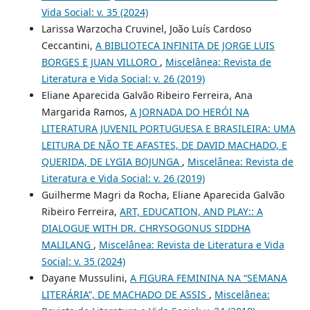
Vida Social: v. 35 (2024)
Larissa Warzocha Cruvinel, João Luís Cardoso
Ceccantini,
A BIBLIOTECA INFINITA DE JORGE LUIS
BORGES E JUAN VILLORO
,
Miscelânea: Revista de
Literatura e Vida Social: v. 26 (2019)
Eliane Aparecida Galvão Ribeiro Ferreira, Ana
Margarida Ramos,
A JORNADA DO HERÓI NA
LITERATURA JUVENIL PORTUGUESA E BRASILEIRA: UMA
LEITURA DE NÃO TE AFASTES, DE DAVID MACHADO, E
QUERIDA, DE LYGIA BOJUNGA
,
Miscelânea: Revista de
Literatura e Vida Social: v. 26 (2019)
Guilherme Magri da Rocha, Eliane Aparecida Galvão
Ribeiro Ferreira,
ART, EDUCATION, AND PLAY:: A
DIALOGUE WITH DR. CHRYSOGONUS SIDDHA
MALILANG
,
Miscelânea: Revista de Literatura e Vida
Social: v. 35 (2024)
Dayane Mussulini,
A FIGURA FEMININA NA “SEMANA
LITERÁRIA”, DE MACHADO DE ASSIS
,
Miscelânea: