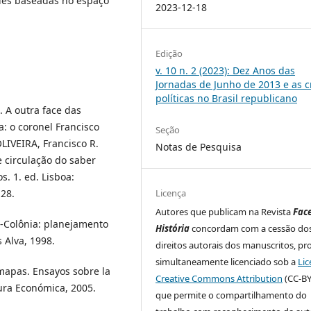
ades baseadas no espaço
2023-12-18
Edição
v. 10 n. 2 (2023): Dez Anos das
Jornadas de Junho de 2013 e as c
políticas no Brasil republicano
. A outra face das
: o coronel Francisco
Seção
LIVEIRA, Francisco R.
Notas de Pesquisa
e circulação do saber
s. 1. ed. Lisboa:
Licença
-28.
Autores que publicam na Revista
Fac
l-Colônia: planejamento
História
concordam com a cessão do
s Alva, 1998.
direitos autorais dos manuscritos, pr
simultaneamente licenciado sob a
Lic
mapas. Ensayos sobre la
Creative Commons Attribution
(CC-BY
tura Económica, 2005.
que permite o compartilhamento do