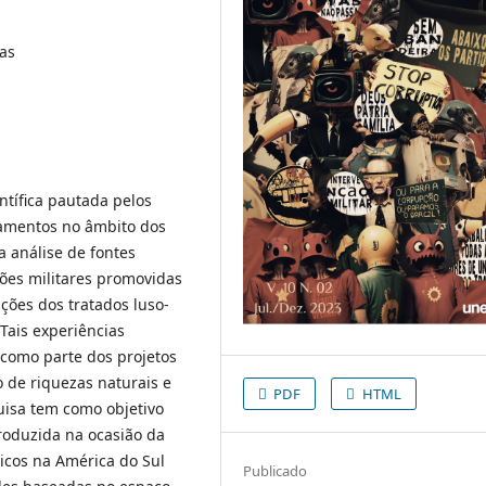
ras
ntífica pautada pelos
ramentos no âmbito dos
a análise de fontes
ções militares promovidas
ções dos tratados luso-
Tais experiências
 como parte dos projetos
o de riquezas naturais e
PDF
HTML
quisa tem como objetivo
roduzida na ocasião da
icos na América do Sul
Publicado