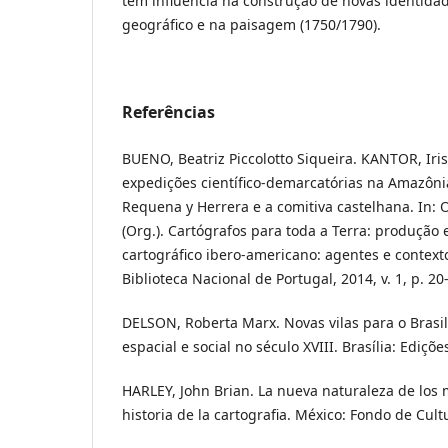
tem influência na construção de novas identid
geográfico e na paisagem (1750/1790).
Referências
BUENO, Beatriz Piccolotto Siqueira. KANTOR, Iris
expedições científico-demarcatórias na Amazônia
Requena y Herrera e a comitiva castelhana. In: O
(Org.). Cartógrafos para toda a Terra: produção 
cartográfico ibero-americano: agentes e contexto
Biblioteca Nacional de Portugal, 2014, v. 1, p. 20
DELSON, Roberta Marx. Novas vilas para o Brasi
espacial e social no século XVIII. Brasília: Ediçõe
HARLEY, John Brian. La nueva naturaleza de los 
historia de la cartografia. México: Fondo de Cul