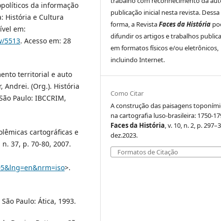
trabalho com reconhecimento da auto
opolíticos da informação
publicação inicial nesta revista. Dessa
 História e Cultura
forma, a Revista
Faces da História
po
nível em:
difundir os artigos e trabalhos public
w/5513
. Acesso em: 28
em formatos físicos e/ou eletrônicos,
incluindo Internet.
nto territorial e auto
 Andrei. (Org.). História
Como Citar
. São Paulo: IBCCRIM,
A construção das paisagens toponími
na cartografia luso-brasileira: 1750-17
Faces da História
, v. 10, n. 2, p. 297–
olêmicas cartográficas e
dez.2023.
, n. 37, p. 70-80, 2007.
Formatos de Citação
005&lng=en&nrm=iso
>.
São Paulo: Ática, 1993.