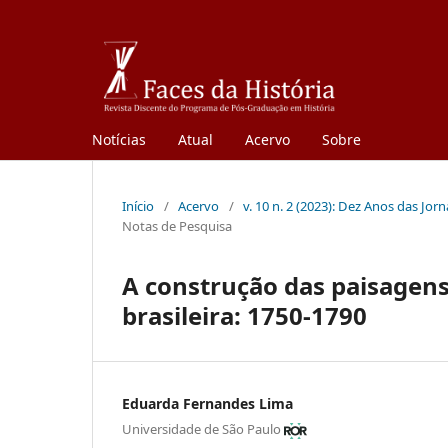
Notícias
Atual
Acervo
Sobre
Início
/
Acervo
/
v. 10 n. 2 (2023): Dez Anos das Jor
Notas de Pesquisa
A construção das paisagens
brasileira: 1750-1790
Eduarda Fernandes Lima
Universidade de São Paulo