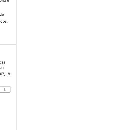
ria e
de
ados,
cas
90.
307, 18