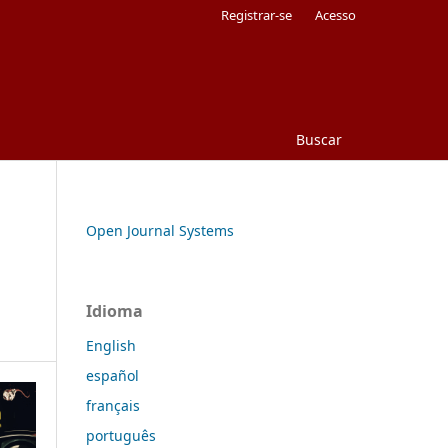
Registrar-se
Acesso
Buscar
Open Journal Systems
Idioma
English
español
français
português