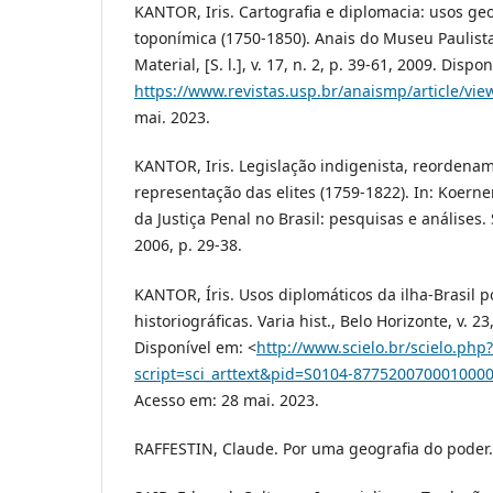
KANTOR, Iris. Cartografia e diplomacia: usos ge
toponímica (1750-1850). Anais do Museu Paulista:
Material, [S. l.], v. 17, n. 2, p. 39-61, 2009. Dispo
https://www.revistas.usp.br/anaismp/article/vie
mai. 2023.
KANTOR, Iris. Legislação indigenista, reordename
representação das elites (1759-1822). In: Koerner,
da Justiça Penal no Brasil: pesquisas e análises
2006, p. 29-38.
KANTOR, Íris. Usos diplomáticos da ilha-Brasil p
historiográficas. Varia hist., Belo Horizonte, v. 23
Disponível em: <
http://www.scielo.br/scielo.php?
script=sci_arttext&pid=S0104-87752007000100
Acesso em: 28 mai. 2023.
RAFFESTIN, Claude. Por uma geografia do poder. 