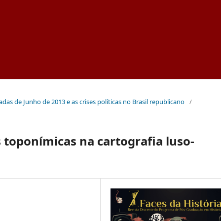
nadas de Junho de 2013 e as crises políticas no Brasil republicano
/
 toponímicas na cartografia luso-