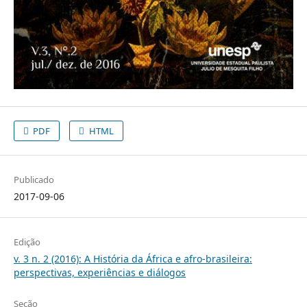
PDF
HTML
Publicado
2017-09-06
Edição
v. 3 n. 2 (2016): A História da África e afro-brasileira:
perspectivas, experiências e diálogos
Seção