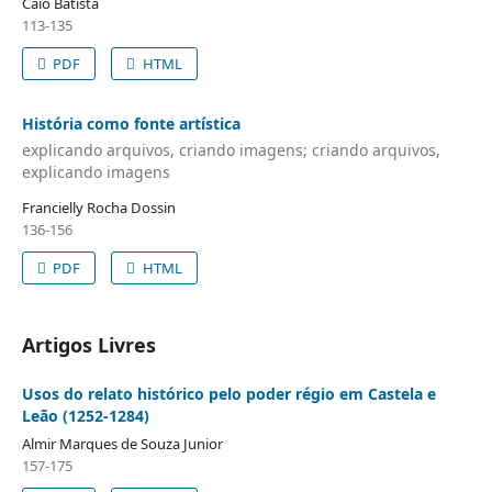
Caio Batista
113-135
PDF
HTML
História como fonte artística
explicando arquivos, criando imagens; criando arquivos,
explicando imagens
Francielly Rocha Dossin
136-156
PDF
HTML
Artigos Livres
Usos do relato histórico pelo poder régio em Castela e
Leão (1252-1284)
Almir Marques de Souza Junior
157-175