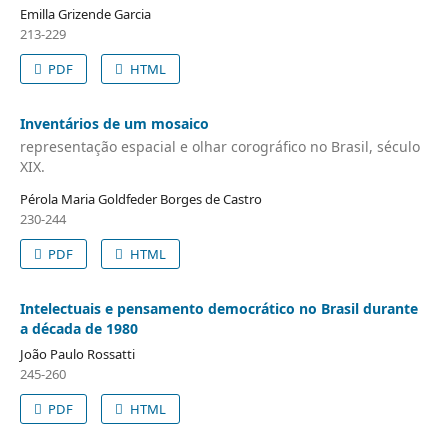
Emilla Grizende Garcia
213-229
PDF
HTML
Inventários de um mosaico
representação espacial e olhar corográfico no Brasil, século
XIX.
Pérola Maria Goldfeder Borges de Castro
230-244
PDF
HTML
Intelectuais e pensamento democrático no Brasil durante
a década de 1980
João Paulo Rossatti
245-260
PDF
HTML