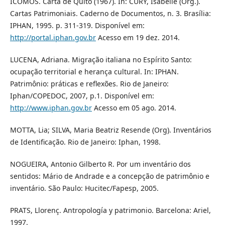
ICOMOS. Carta de Quito (1967). In: CURY, Isabelle (Org.).
Cartas Patrimoniais. Caderno de Documentos, n. 3. Brasília:
IPHAN, 1995. p. 311-319. Disponível em:
http://portal.iphan.gov.br
Acesso em 19 dez. 2014.
LUCENA, Adriana. Migração italiana no Espírito Santo:
ocupação territorial e herança cultural. In: IPHAN.
Patrimônio: práticas e reflexões. Rio de Janeiro:
Iphan/COPEDOC, 2007, p.1. Disponível em:
http://www.iphan.gov.br
Acesso em 05 ago. 2014.
MOTTA, Lia; SILVA, Maria Beatriz Resende (Org). Inventários
de Identificação. Rio de Janeiro: Iphan, 1998.
NOGUEIRA, Antonio Gilberto R. Por um inventário dos
sentidos: Mário de Andrade e a concepção de patrimônio e
inventário. São Paulo: Hucitec/Fapesp, 2005.
PRATS, Llorenç. Antropología y patrimonio. Barcelona: Ariel,
1997.