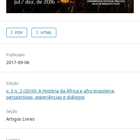
PDF
HTML
Publicado
2017-09-06
Edição
v. 3 n. 2 (2016): A História da África e afro-brasileira:
perspectivas, experiências e diálogos
Seção
Artigos Livres
Licença