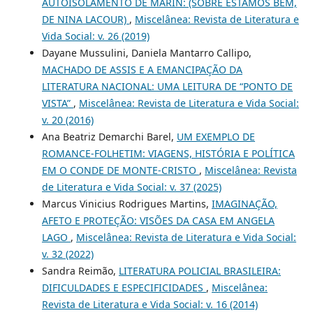
AUTOISOLAMENTO DE MARIN: (SOBRE ESTAMOS BEM,
DE NINA LACOUR)
,
Miscelânea: Revista de Literatura e
Vida Social: v. 26 (2019)
Dayane Mussulini, Daniela Mantarro Callipo,
MACHADO DE ASSIS E A EMANCIPAÇÃO DA
LITERATURA NACIONAL: UMA LEITURA DE “PONTO DE
VISTA”
,
Miscelânea: Revista de Literatura e Vida Social:
v. 20 (2016)
Ana Beatriz Demarchi Barel,
UM EXEMPLO DE
ROMANCE-FOLHETIM: VIAGENS, HISTÓRIA E POLÍTICA
EM O CONDE DE MONTE-CRISTO
,
Miscelânea: Revista
de Literatura e Vida Social: v. 37 (2025)
Marcus Vinicius Rodrigues Martins,
IMAGINAÇÃO,
AFETO E PROTEÇÃO: VISÕES DA CASA EM ANGELA
LAGO
,
Miscelânea: Revista de Literatura e Vida Social:
v. 32 (2022)
Sandra Reimão,
LITERATURA POLICIAL BRASILEIRA:
DIFICULDADES E ESPECIFICIDADES
,
Miscelânea:
Revista de Literatura e Vida Social: v. 16 (2014)