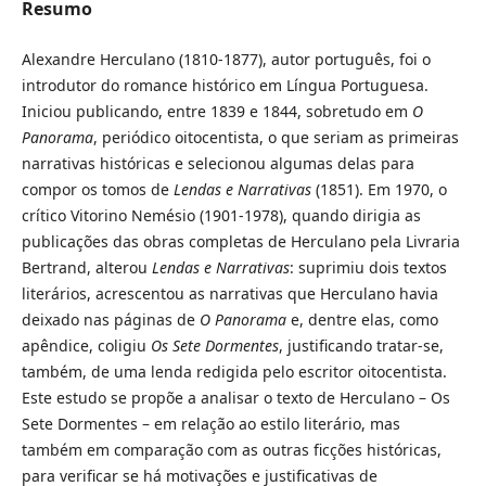
Resumo
Alexandre Herculano (1810-1877), autor português, foi o
introdutor do romance histórico em Língua Portuguesa.
Iniciou publicando, entre 1839 e 1844, sobretudo em
O
Panorama
, periódico oitocentista, o que seriam as primeiras
narrativas históricas e selecionou algumas delas para
compor os tomos de
Lendas e Narrativas
(1851). Em 1970, o
crítico Vitorino Nemésio (1901-1978), quando dirigia as
publicações das obras completas de Herculano pela Livraria
Bertrand, alterou
Lendas e Narrativas
: suprimiu dois textos
literários, acrescentou as narrativas que Herculano havia
deixado nas páginas de
O Panorama
e, dentre elas, como
apêndice, coligiu
Os Sete Dormentes
, justificando tratar-se,
também, de uma lenda redigida pelo escritor oitocentista.
Este estudo se propõe a analisar o texto de Herculano – Os
Sete Dormentes – em relação ao estilo literário, mas
também em comparação com as outras ficções históricas,
para verificar se há motivações e justificativas de