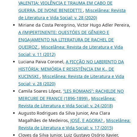
VALENTIA: VIOLÊNCIA E TRAUMA EM CABO DE
GUERRA, DE IVONE BENEDETTI
,
Miscelânea: Revista
de Literatura e Vida Social: v. 28 (2020)
Miriane da Costa Peregrino, Victor Hugo Adler Pereira,
A (lM)PERTINENTE: QUESTÓES DE GÊNERO E
ENGAJAMENTO NA LITERATURA DE RACHEL DE
QUEIROZ
,
Miscelânea: Revista de Literatura e Vida
Social: v. 11 (2012)
Luciana Paiva Coronel,
A FICÇÃO NO LABIRINTO DA
HISTÓRIA: MEMÓRIA E RESISTÊNCIA EM K., DE
KUCINSKI
,
Miscelânea: Revista de Literatura e Vida
Social: v. 28 (2020)
Camila Soares López,
“LES ROMANS”: RACHILDE NO
MERCURE DE FRANCE (1896-1899)
,
Miscelânea:
Revista de Literatura e Vida Social: v. 24 (2018)
Augusto Rodrigues da Silva Junior, Ana Clara
Magalhães de Medeiros,
JOSÉ, E AGORA?
,
Miscelânea:
Revista de Literatura e Vida Social: v. 17 (2015)
Cloves da Silva Junior, Luiz Gustavo Osório Xavier,