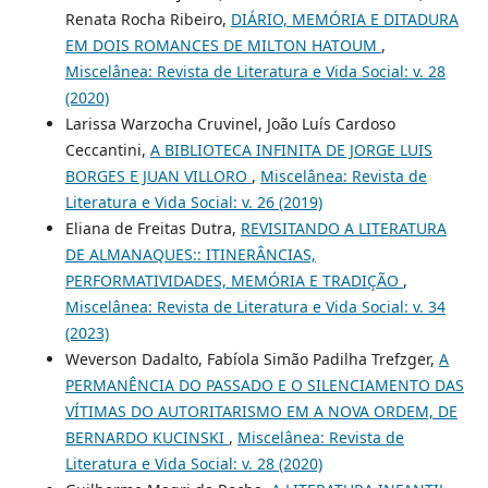
Renata Rocha Ribeiro,
DIÁRIO, MEMÓRIA E DITADURA
EM DOIS ROMANCES DE MILTON HATOUM
,
Miscelânea: Revista de Literatura e Vida Social: v. 28
(2020)
Larissa Warzocha Cruvinel, João Luís Cardoso
Ceccantini,
A BIBLIOTECA INFINITA DE JORGE LUIS
BORGES E JUAN VILLORO
,
Miscelânea: Revista de
Literatura e Vida Social: v. 26 (2019)
Eliana de Freitas Dutra,
REVISITANDO A LITERATURA
DE ALMANAQUES:: ITINERÂNCIAS,
PERFORMATIVIDADES, MEMÓRIA E TRADIÇÃO
,
Miscelânea: Revista de Literatura e Vida Social: v. 34
(2023)
Weverson Dadalto, Fabíola Simão Padilha Trefzger,
A
PERMANÊNCIA DO PASSADO E O SILENCIAMENTO DAS
VÍTIMAS DO AUTORITARISMO EM A NOVA ORDEM, DE
BERNARDO KUCINSKI
,
Miscelânea: Revista de
Literatura e Vida Social: v. 28 (2020)