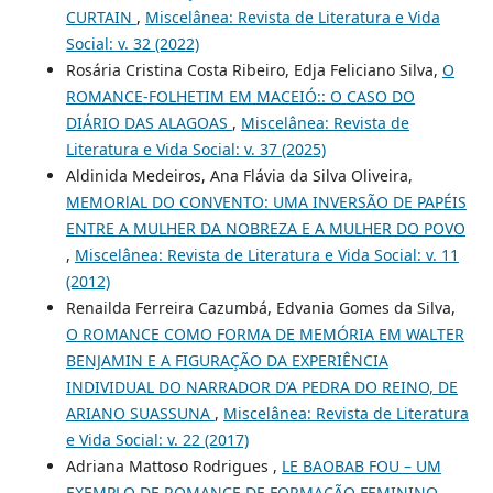
CURTAIN
,
Miscelânea: Revista de Literatura e Vida
Social: v. 32 (2022)
Rosária Cristina Costa Ribeiro, Edja Feliciano Silva,
O
ROMANCE-FOLHETIM EM MACEIÓ:: O CASO DO
DIÁRIO DAS ALAGOAS
,
Miscelânea: Revista de
Literatura e Vida Social: v. 37 (2025)
Aldinida Medeiros, Ana Flávia da Silva Oliveira,
MEMORlAL DO CONVENTO: UMA INVERSÃO DE PAPÉIS
ENTRE A MULHER DA NOBREZA E A MULHER DO POVO
,
Miscelânea: Revista de Literatura e Vida Social: v. 11
(2012)
Renailda Ferreira Cazumbá, Edvania Gomes da Silva,
O ROMANCE COMO FORMA DE MEMÓRIA EM WALTER
BENJAMIN E A FIGURAÇÃO DA EXPERIÊNCIA
INDIVIDUAL DO NARRADOR D’A PEDRA DO REINO, DE
ARIANO SUASSUNA
,
Miscelânea: Revista de Literatura
e Vida Social: v. 22 (2017)
Adriana Mattoso Rodrigues ,
LE BAOBAB FOU – UM
EXEMPLO DE ROMANCE DE FORMAÇÃO FEMININO