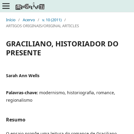
Início
/
Acervo
/
v. 10 (2011)
/
ARTIGOS ORIGINAIS/ORIGINAL ARTICLES
GRACILIANO, HISTORIADOR DO
PRESENTE
Sarah Ann Wells
Palavras-chave:
modernismo, historiografia, romance,
regionalismo
Resumo
O ensaio propõe uma leitura do romance de Graciliano